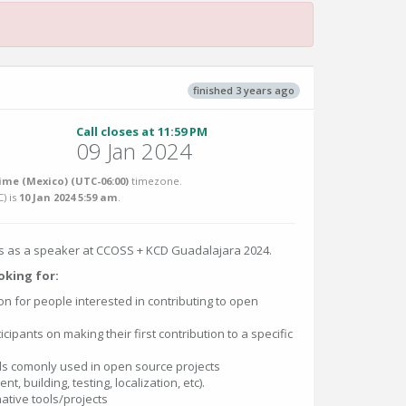
finished 3 years ago
Call closes at 11:59 PM
09 Jan 2024
ime (Mexico) (UTC-06:00)
timezone.
C
) is
10 Jan 2024 5:59 am
.
us as a speaker at CCOSS + KCD Guadalajara 2024.
oking for:
n for people interested in contributing to open
ipants on making their first contribution to a specific
ols comonly used in open source projects
, building, testing, localization, etc).
ative tools/projects