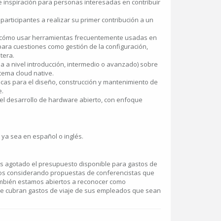
e inspiración para personas interesadas en contribuir
 participantes a realizar su primer contribución a un
r cómo usar herramientas frecuentemente usadas en
ara cuestiones como gestión de la configuración,
étera.
a a nivel introducción, intermedio o avanzado) sobre
tema cloud native.
icas para el diseño, construcción y mantenimiento de
e.
l desarrollo de hardware abierto, con enfoque
ya sea en español o inglés.
agotado el presupuesto disponible para gastos de
amos considerando propuestas de conferencistas que
ambién estamos abiertos a reconocer como
e cubran gastos de viaje de sus empleados que sean