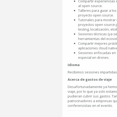
Compartir experiencias 
al open source.
Talleres para guiar a los
proyecto open source.
Tutoriales para mostra
proyectos open source p
testing, localización, etc
Sesiones técnicas (ya se
herramientas del ecosis
Compartir mejores práct
aplicaciones cloud nativ
Sesiones enfocadas en e
especial en drones.
Idioma
Recibimos sesiones impartidas 
Acerca de gastos de viaje
Desafortunadamente ya hemos 
viaje, por lo que ya solo est
pudieran cubrir sus gastos. T
patrocinadores a empresas qu
conferencistas en el evento.