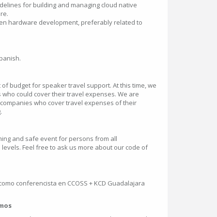
delines for building and managing cloud native
re.
en hardware development, preferably related to
Spanish.
of budget for speaker travel support. At this time, we
 who could cover their travel expenses. We are
osecompanies who cover travel expenses of their
.
ing and safe event for persons from all
 levels. Feel free to ask us more about our code of
 como conferencista en CCOSS + KCD Guadalajara
amos