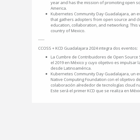
year and has the mission of promoting open so
America.
Kubernetes Community Day Guadalajara, an ev
that gathers adopters from open source and cl
education, collaboration, and networking. This wi
country of Mexico.
-----
CCOSS + KCD Guadalajara 2024 integra dos eventos:
La Cumbre de Contribuidores de Open Source S
el 2019 en México y cuyo objetivo es impulsar l
desde Latinoamérica.
Kubernetes Community Day Guadalajara, un ev
Native Computing Foundation con el objetivo d
colaboración alrededor de tecnologías cloud n
Este será el primer KCD que se realiza en Méxi