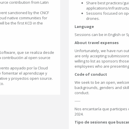
urce contribution from Latin
Share best practices/gui
applications/infrastructu
ent sanctioned by the CNCF
Sessions focused on op
oud native communities for
drones.
ll be the first KCD in the
Language
Sessions can be in English or 
About travel expenses
Unfortunately, we have run out 
oftware, que se realiza desde
are only accepting submissions
a contribución al open source
willing to list as sponsors th
employees who are presenting
ento apoyado por la Cloud
e fomentar el aprendizaje y
Code of conduct
ative y proyectos open source.
We seek to be an open, welcom
co.
backgrounds, genders and skill
conduct.
-----
Nos encantaría que participes
2024.
Tipo de sesiones que busc