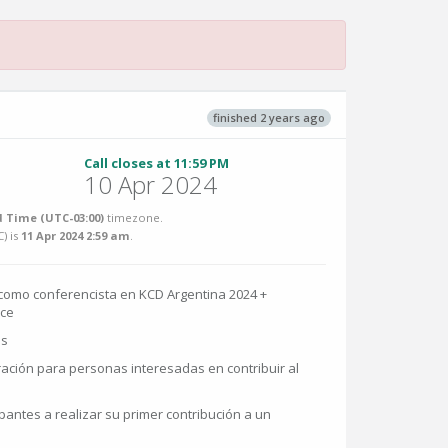
finished 2 years ago
Call closes at 11:59 PM
10 Apr 2024
 Time (UTC-03:00)
timezone.
C
) is
11 Apr 2024 2:59 am
.
 como conferencista en KCD Argentina 2024 +
ce
os
ración para personas interesadas en contribuir al
ipantes a realizar su primer contribución a un