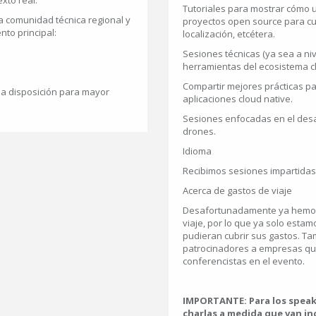
xto real.
Tutoriales para mostrar cómo
 comunidad técnica regional y
proyectos open source para cue
nto principal:
localización, etcétera.
Sesiones técnicas (ya sea a ni
herramientas del ecosistema cl
Compartir mejores prácticas pa
 a disposición para mayor
aplicaciones cloud native.
Sesiones enfocadas en el desa
drones.
Idioma
Recibimos sesiones impartidas 
Acerca de gastos de viaje
Desafortunadamente ya hemos 
viaje, por lo que ya solo est
pudieran cubrir sus gastos. T
patrocinadores a empresas qu
conferencistas en el evento.
IMPORTANTE: Para los speak
charlas a medida que van in