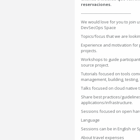
reservaciones.
----------------------------------------
We would love for you to join 
DevSecOps Space
Topics/focus that we are lookin
Experience and motivation for 
projects.
Workshops to guide participants
source project.
Tutorials focused on tools com
management, building, testing, l
Talks focused on cloud native t
Share best practices/guideline
applications/infrastructure.
Sessions focused on open hard
Language
Sessions can be in English or 
About travel expenses