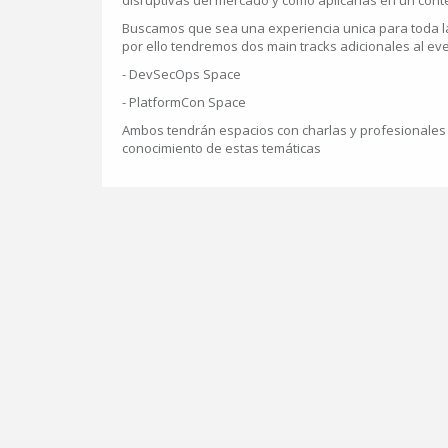
disruptivas del mercado y como aplicarlas en un conte
Buscamos que sea una experiencia unica para toda la
por ello tendremos dos main tracks adicionales al eve
- DevSecOps Space
- PlatformCon Space
Ambos tendrán espacios con charlas y profesionales
conocimiento de estas temáticas