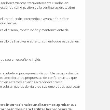
 usar herramientas frecuentemente usadas en
stiones como gestión de la configuración, testing,
vel introducción, intermedio o avanzado) sobre
oud native.
ra el diseño, construcción y mantenimiento de
rrollo de hardware abierto, con enfoque especial en
ya sea en español o inglés.
agotado el presupuesto disponible para gastos de
amos considerando propuestas de conferencistas que
ambién estamos abiertos a reconocer como
e cubran gastos de viaje de sus empleados que sean
ers internacionales analizaremos aprobar sus
corporándose para facilitar los procesos de