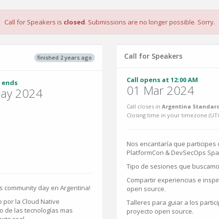
Call for Speakers is
closed
. Submissions are no longer possible. Sorry.
Call for Speakers
finished 2 years ago
Call opens at 12:00 AM
 ends
01 Mar 2024
ay 2024
Call closes in
Argentina Standard
Closing time in your timezone (
UT
Nos encantaría que participes
PlatformCon & DevSecOps Spa
Tipo de sesiones que buscam
Compartir experiencias e inspi
s community day en Argentina!
open source.
 por la Cloud Native
Talleres para guiar a los partic
 de las tecnologías mas
proyecto open source.