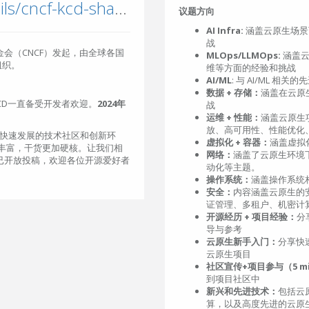
community.cncf.io/events/details/cncf-kcd-shanghai-presents-kcd-shanghai-2024/
议题方向
AI Infra:
涵盖云原生场景
战
计算基金会（CNCF）发起，由全球各国
MLOps/LLMOps:
涵盖云
组织。
维等方面的经验和挑战
AI/ML
: 与 AI/ML 相
数据 + 存储：
涵盖在云原
CD一直备受开发者欢迎。
2024年
战
运维 + 性能：
涵盖云原生
放、高可用性、性能优化、O
快速发展的技术社区和创新环
虚拟化 + 容器：
涵盖虚拟化
加丰富，干货更加硬核。让我们相
网络：
涵盖了云原生环境
议题已开放投稿，欢迎各位开源爱好者
动化等主题。
操作系统：
涵盖操作系统
安全：
内容涵盖云原生的
证管理、多租户、机密计
开源经历 + 项目经验：
分
导与参考
云原生新手入门：
分享快
云原生项目
社区宣传+项目参与（5 mi
到项目社区中
新兴和先进技术：
包括云
算，以及高度先进的云原