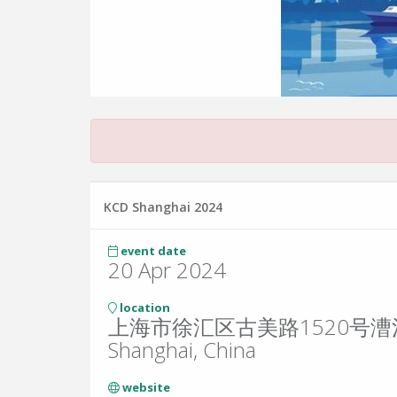
KCD Shanghai 2024
event date
20 Apr 2024
location
上海市徐汇区古美路1520号漕
Shanghai, China
website