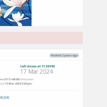
finished 2 years ago
Call closes at 11:59 PM
17 Mar 2024
e (UTC+08:00)
timezone.
C
) is
17 Mar 2024 3:59 pm
.
站即将启程