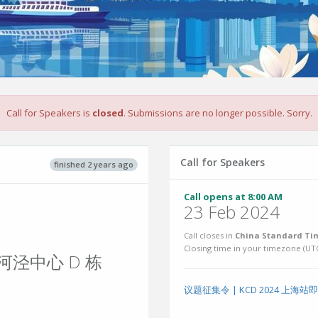
Call for Speakers is
closed
. Submissions are no longer possible. Sorry.
Call for Speakers
finished 2 years ago
Call opens at 8:00 AM
23 Feb 2024
Call closes in
China Standard Tim
Closing time in your timezone (
UT
河泾中心 D 栋
议题征集令 | KCD 2024 上海