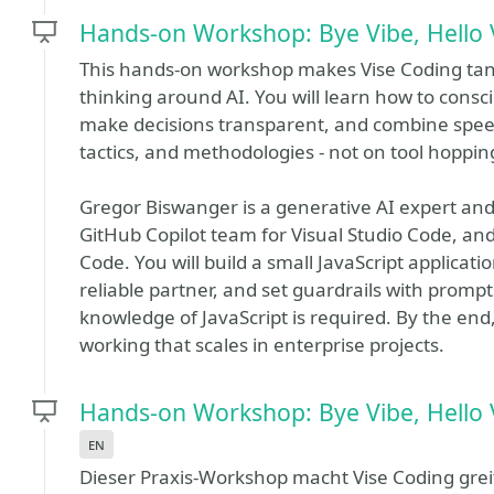
Hands-on Workshop: Bye Vibe, Hello V
This hands-on workshop makes Vise Coding tan
thinking around AI. You will learn how to consc
make decisions transparent, and combine speed 
tactics, and methodologies - not on tool hoppin
Gregor Biswanger is a generative AI expert and 
GitHub Copilot team for Visual Studio Code, an
Code. You will build a small JavaScript applicati
reliable partner, and set guardrails with prompt
knowledge of JavaScript is required. By the end
working that scales in enterprise projects.
Hands-on Workshop: Bye Vibe, Hello V
en
Dieser Praxis-Workshop macht Vise Coding gre