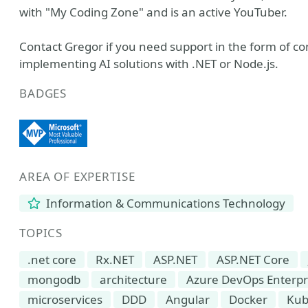
with "My Coding Zone" and is an active YouTuber.
Contact Gregor if you need support in the form of con
implementing AI solutions with .NET or Node.js.
BADGES
AREA OF EXPERTISE
Information & Communications Technology
TOPICS
.net core
Rx.NET
ASP.NET
ASP.NET Core
mongodb
architecture
Azure DevOps Enterpr
microservices
DDD
Angular
Docker
Kub