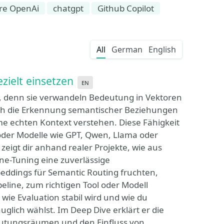
re OpenAi
chatgpt
Github Copilot
All
German
English
ielt einsetzen
en
, denn sie verwandeln Bedeutung in Vektoren
ich die Erkennung semantischer Beziehungen
me echten Kontext verstehen. Diese Fähigkeit
oder Modelle wie GPT, Qwen, Llama oder
zeigt dir anhand realer Projekte, wie aus
e-Tuning eine zuverlässige
eddings für Semantic Routing fruchten,
line, zum richtigen Tool oder Modell
wie Evaluation stabil wird und wie du
glich wählst. Im Deep Dive erklärt er die
deutungsräumen und den Einfluss von