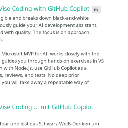
ise Coding with GitHub Copilot
en
gible and breaks down black-and-white
iously guide your AI development assistant,
with quality. The focus is on approach,
g.
Microsoft MVP for AI, works closely with the
d guides you through hands-on exercises in VS
on with Node.js, use GitHub Copilot as a
s, reviews, and tests. No deep prior
, you will take away a repeatable way of
ise Coding ... mit GitHub Copilot
ifbar und löst das Schwarz-Weiß-Denken um