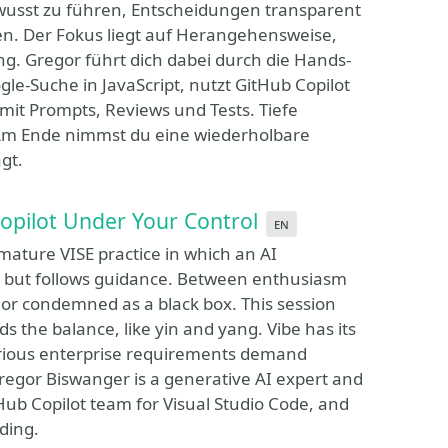
ewusst zu führen, Entscheidungen transparent
n. Der Fokus liegt auf Herangehensweise,
g. Gregor führt dich dabei durch die Hands-
le-Suche in JavaScript, nutzt GitHub Copilot
 mit Prompts, Reviews und Tests. Tiefe
. Am Ende nimmst du eine wiederholbare
gt.
Copilot Under Your Control
en
mature VISE practice in which an AI
 but follows guidance. Between enthusiasm
d or condemned as a black box. This session
s the balance, like yin and yang. Vibe has its
serious enterprise requirements demand
Gregor Biswanger is a generative AI expert and
tHub Copilot team for Visual Studio Code, and
ding.