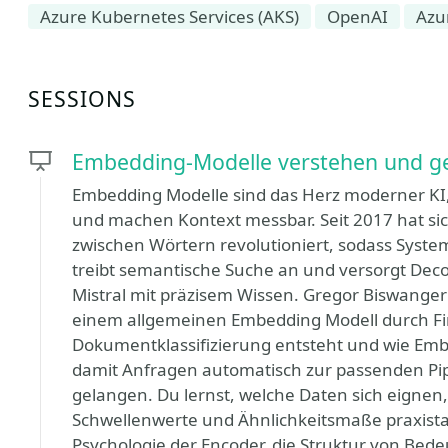
Azure Kubernetes Services (AKS)
OpenAI
Azu
SESSIONS
Embedding-Modelle verstehen und gez
Embedding Modelle sind das Herz moderner KI
und machen Kontext messbar. Seit 2017 hat s
zwischen Wörtern revolutioniert, sodass Syste
treibt semantische Suche an und versorgt Dec
Mistral mit präzisem Wissen. Gregor Biswanger 
einem allgemeinen Embedding Modell durch Fin
Dokumentklassifizierung entsteht und wie Emb
damit Anfragen automatisch zur passenden Pipe
gelangen. Du lernst, welche Daten sich eignen, 
Schwellenwerte und Ähnlichkeitsmaße praxistau
Psychologie der Encoder, die Struktur von Be