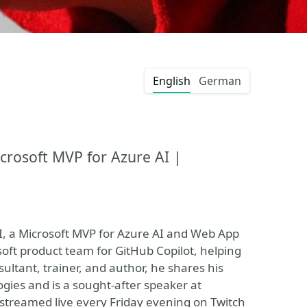
English
German
crosoft MVP for Azure AI |
AI, a Microsoft MVP for Azure AI and Web App
oft product team for GitHub Copilot, helping
ltant, trainer, and author, he shares his
ogies and is a sought-after speaker at
 streamed live every Friday evening on Twitch