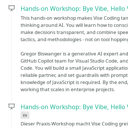
Hands-on Workshop: Bye Vibe, Hello V
This hands-on workshop makes Vise Coding tan
thinking around AI. You will learn how to consc
make decisions transparent, and combine speed 
tactics, and methodologies - not on tool hoppin
Gregor Biswanger is a generative AI expert and 
GitHub Copilot team for Visual Studio Code, an
Code. You will build a small JavaScript applicati
reliable partner, and set guardrails with prompt
knowledge of JavaScript is required. By the end
working that scales in enterprise projects.
Hands-on Workshop: Bye Vibe, Hello V
en
Dieser Praxis-Workshop macht Vise Coding gre