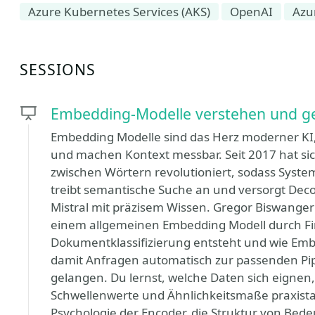
Azure Kubernetes Services (AKS)
OpenAI
Azu
SESSIONS
Embedding-Modelle verstehen und gez
Embedding Modelle sind das Herz moderner KI
und machen Kontext messbar. Seit 2017 hat s
zwischen Wörtern revolutioniert, sodass Syste
treibt semantische Suche an und versorgt Dec
Mistral mit präzisem Wissen. Gregor Biswanger 
einem allgemeinen Embedding Modell durch Fin
Dokumentklassifizierung entsteht und wie Emb
damit Anfragen automatisch zur passenden Pipe
gelangen. Du lernst, welche Daten sich eignen, 
Schwellenwerte und Ähnlichkeitsmaße praxistau
Psychologie der Encoder, die Struktur von Be