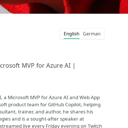
English
German
crosoft MVP for Azure AI |
AI, a Microsoft MVP for Azure AI and Web App
oft product team for GitHub Copilot, helping
ltant, trainer, and author, he shares his
ogies and is a sought-after speaker at
 streamed live every Friday evening on Twitch