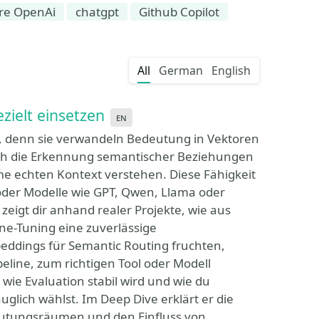
re OpenAi
chatgpt
Github Copilot
All
German
English
ielt einsetzen
en
, denn sie verwandeln Bedeutung in Vektoren
ich die Erkennung semantischer Beziehungen
me echten Kontext verstehen. Diese Fähigkeit
oder Modelle wie GPT, Qwen, Llama oder
zeigt dir anhand realer Projekte, wie aus
e-Tuning eine zuverlässige
eddings für Semantic Routing fruchten,
line, zum richtigen Tool oder Modell
wie Evaluation stabil wird und wie du
glich wählst. Im Deep Dive erklärt er die
deutungsräumen und den Einfluss von