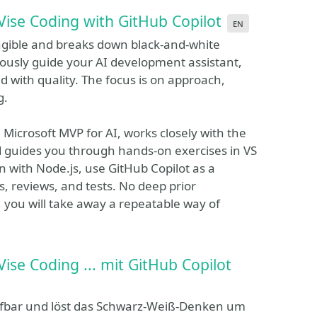
ise Coding with GitHub Copilot
en
gible and breaks down black-and-white
iously guide your AI development assistant,
with quality. The focus is on approach,
g.
Microsoft MVP for AI, works closely with the
d guides you through hands-on exercises in VS
on with Node.js, use GitHub Copilot as a
s, reviews, and tests. No deep prior
, you will take away a repeatable way of
ise Coding ... mit GitHub Copilot
ifbar und löst das Schwarz-Weiß-Denken um