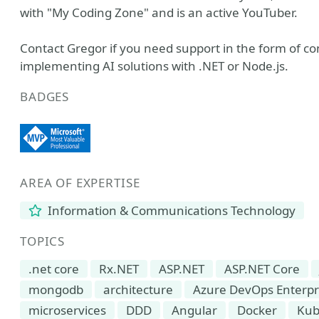
with "My Coding Zone" and is an active YouTuber.
Contact Gregor if you need support in the form of con
implementing AI solutions with .NET or Node.js.
BADGES
AREA OF EXPERTISE
Information & Communications Technology
TOPICS
.net core
Rx.NET
ASP.NET
ASP.NET Core
mongodb
architecture
Azure DevOps Enterpr
microservices
DDD
Angular
Docker
Kub