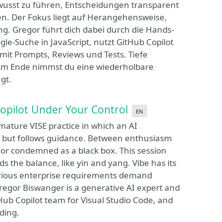
ewusst zu führen, Entscheidungen transparent
n. Der Fokus liegt auf Herangehensweise,
g. Gregor führt dich dabei durch die Hands-
le-Suche in JavaScript, nutzt GitHub Copilot
 mit Prompts, Reviews und Tests. Tiefe
. Am Ende nimmst du eine wiederholbare
gt.
Copilot Under Your Control
en
mature VISE practice in which an AI
 but follows guidance. Between enthusiasm
d or condemned as a black box. This session
s the balance, like yin and yang. Vibe has its
serious enterprise requirements demand
Gregor Biswanger is a generative AI expert and
tHub Copilot team for Visual Studio Code, and
ding.