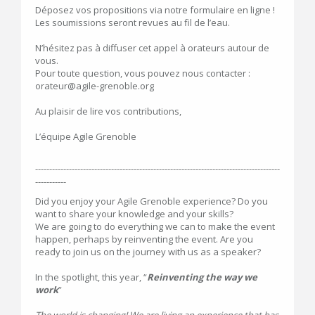
Déposez vos propositions via notre formulaire en ligne !
Les soumissions seront revues au fil de l’eau.
N’hésitez pas à diffuser cet appel à orateurs autour de
vous.
Pour toute question, vous pouvez nous contacter :
orateur@agile-grenoble.org
Au plaisir de lire vos contributions,
L’équipe Agile Grenoble
---------------------------------------------------------------------------------------
-----------
Did you enjoy your Agile Grenoble experience? Do you
want to share your knowledge and your skills?
We are going to do everything we can to make the event
happen, perhaps by reinventing the event. Are you
ready to join us on the journey with us as a speaker?
In the spotlight, this year, “
Reinventing the way we
work
”