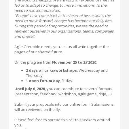
The world is changing! We are living an experience that has
led us to adapt to change, to more innovations, to the
need to reinvent ourselves.
“People” have come back at the heart of discussions; the
need to move forward, change has become our daily lives.
During this period of opportunities, we see the need to
reinvent ourselves in our organizations, teams, companies
and oneself.
Agile Grenoble needs you. Let us all write together the
pages of our shared future.
On the program from
November 25 to 27 2020
:
2 days of talks/workshops
, Wednesday and
Thursday,
1 open forum day
, Friday.
Until July 6, 2020
, you can contribute to several formats
(presentation, feedback, workshop, agile game, dojo, ...).
Submit your proposals into our online form! Submissions
will be reviewed on the fly.
Please feel free to spread this call to speakers around
you.