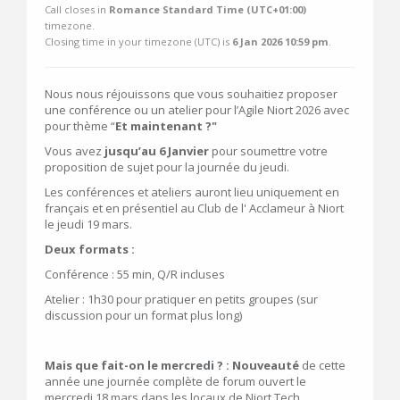
Call closes in
Romance Standard Time (UTC+01:00)
timezone.
Closing time in your timezone (
UTC
) is
6 Jan 2026 10:59 pm
.
Nous nous réjouissons que vous souhaitiez proposer
une conférence ou un atelier pour l’Agile Niort 2026 avec
pour thème “
Et maintenant ?"
Vous avez
jusqu’au 6 Janvier
pour soumettre votre
proposition de sujet pour la journée du jeudi.
Les conférences et ateliers auront lieu uniquement en
français et en présentiel au Club de l' Acclameur à Niort
le jeudi 19 mars.
Deux formats :
Conférence : 55 min, Q/R incluses
Atelier : 1h30 pour pratiquer en petits groupes (sur
discussion pour un format plus long)
Mais que fait-on le mercredi ? : Nouveauté
de cette
année une journée complète de forum ouvert le
mercredi 18 mars dans les locaux de Niort Tech.