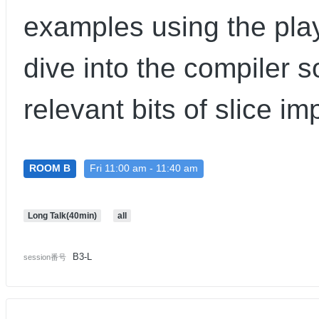
examples using the pla
dive into the compiler 
relevant bits of slice i
ROOM B
Fri 11:00 am - 11:40 am
Long Talk(40min)
all
B3-L
session番号