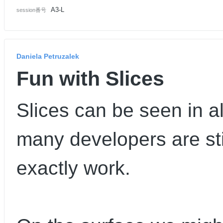
A3-L
session番号
Daniela Petruzalek
Fun with Slices
Slices can be seen in 
many developers are sti
exactly work.