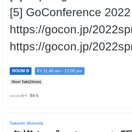
[5] GoConference 2
https://gocon.jp/2022s
https://gocon.jp/2022sp
ROOM B
Fri 11:40 am - 12:00 pm
Short Talk(20min)
B4-S
session番号
Takeshi Shinoda