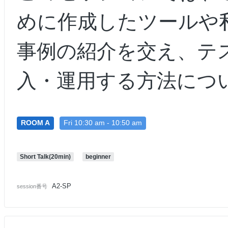
めに作成したツールや
事例の紹介を交え、テ
入・運用する方法につ
ROOM A
Fri 10:30 am - 10:50 am
Short Talk(20min)
beginner
A2-SP
session番号