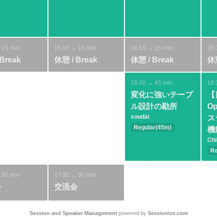
Basic
Design
ecture
Modeling
AI
 15 min
16:15 → 15 min
16:15 → 15 min
16:
Break
休憩 / Break
休憩 / Break
休憩
16:30 → 45 min
16:
変化に強いテーブ
【
ル設計の勘所
O
soudai
ス
Regular(45m)
機
Intermediate
Chi
Database
Re
Modeling
In
Ja
 90 min
17:30 → 90 min
C
会
交流会
Session and Speaker Management
powered by
Sessionize.com