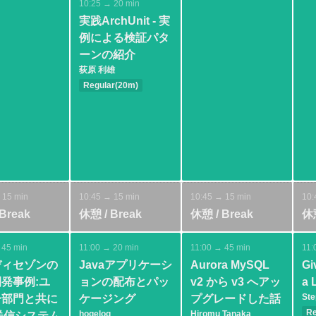
10:25 → 20 min
実践ArchUnit - 実
例による検証パタ
ーンの紹介
荻原 利雄
Regular(20m)
Intermediate
Architecture
Test
 15 min
10:45 → 15 min
10:45 → 15 min
10:
Break
休憩 / Break
休憩 / Break
休憩
 45 min
11:00 → 20 min
11:00 → 45 min
11:
ディセゾンの
Javaアプリケーシ
Aurora MySQL
Gi
発事例:ユ
ョンの配布とパッ
v2 から v3 へアッ
a 
Ste
ー部門と共に
ケージング
プグレードした話
Re
hogelog
Hiromu Tanaka
送信システム