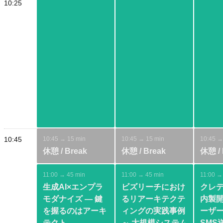
10:25
10:45
10:45 → 15 min
10:45 → 15 min
10:45 →
休憩 / Break
休憩 / Break
休憩 / 
11:00 → 45 min
11:00 → 45 min
11:00 →
生成AI×エンプラ
ビズリーチにおけ
クレ
モダナイズ ― 鍵
るリアーキテクテ
内製開
を握るのはアーキ
ィングの実践事例
ーザ
テクト
～ 大規模システム
SMS