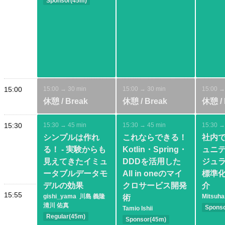
Sponsor(45m)
Intermediate
Jakarta EE
Spring
AI
Modernization
15:00
15:00 → 30 min
15:00 → 30 min
15:00 →
休憩 / Break
休憩 / Break
休憩 / 
15:30
15:30 → 45 min
15:30 → 45 min
15:30 →
シンプルは作れ
これならできる！
社内
る！ - 実験からも
Kotlin・Spring・
ュニ
見えてきたイミュ
DDDを活用した
ジュ
ータブルデータモ
All in oneのマイ
標準
デルの効果
クロサービス開発
介
15:55
gishi_yama
川島 義隆
Mitsuh
術
清川 佑真
Spons
Tamio Ishii
Regular(45m)
Interm
Sponsor(45m)