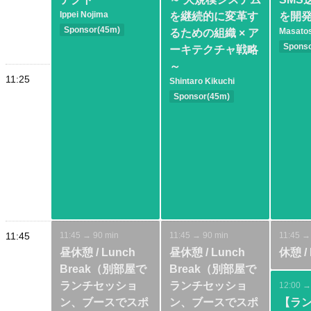
Ippei Nojima
を継続的に変革す
を開
Sponsor(45m)
Masatos
るための組織 × ア
Intermediate
AI
Spons
ーキテクチャ戦略
Basic
～
Cloud
11:25
Shintaro Kikuchi
Sponsor(45m)
Basic
Architecture
11:45
11:45 → 90 min
11:45 → 90 min
11:45 →
昼休憩 / Lunch
昼休憩 / Lunch
休憩 / 
Break（別部屋で
Break（別部屋で
ランチセッショ
ランチセッショ
12:00 →
ン、ブースでスポ
ン、ブースでスポ
【ラ