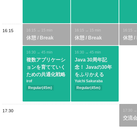
Basic
Database
Spring
Intermediate
Archit
Modeling
Practice
Spring
JVM
Tools
Architecture
Methodology
16:15
16:15 → 15 min
16:15 → 15 min
16:15 →
Modeling
Observability
Test
休憩 / Break
休憩 / Break
休憩 / 
Practice
16:30 → 45 min
16:30 → 45 min
複数アプリケーシ
Java 30周年記
ョンを育てていく
念！ Javaの30年
ための共通化戦略
をふりかえる
irof
Yuichi Sakuraba
Regular(45m)
Regular(45m)
Intermediate
Basic
Java SE
Spring
Community
Architecture
17:30
17:30 →
交流