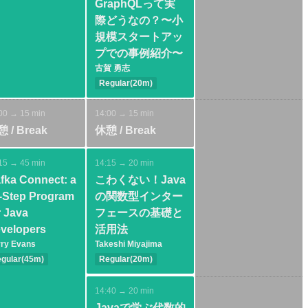
GraphQLって実
際どうなの？〜小
規模スタートアッ
プでの事例紹介〜
古賀 勇志
Regular(20m)
Intermediate
Spring
00 → 15 min
14:00 → 15 min
Architecture
 / Break
休憩 / Break
15 → 45 min
14:15 → 20 min
fka Connect: a
こわくない！Java
-Step Program
の関数型インター
r Java
フェースの基礎と
velopers
活用法
ry Evans
Takeshi Miyajima
gular(45m)
Regular(20m)
termediate
Basic
Java SE
va SE
Spring
Language
14:40 → 20 min
tabase
Practice
Javaで学ぶ代数的