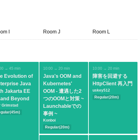
om I
Room J
Room L
00 → 45 min
10:00 → 20 min
10:00 → 20 min
e Evolution of
Java's OOM and
障害を回避する
terprise Java
Kubernetes'
HttpClient 再入門
uskey512
th Jakarta EE
OOM - 遭遇した2
Regular(20m)
 and Beyond
つのOOMと対策 ~
Basic
Tools
r Grimstad
Launchableでの
gular(45m)
事例 ~
termediate
Konboi
karta EE
Regular(20m)
chitecture
Intermediate
JVM