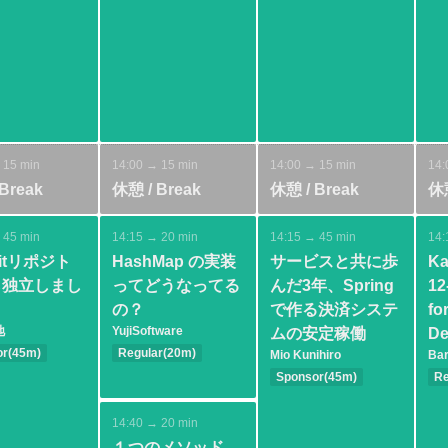
ty
 15 min
14:00 → 15 min
14:00 → 15 min
14:
Break
休憩 / Break
休憩 / Break
休憩
 45 min
14:15 → 20 min
14:15 → 45 min
14:
itリポジト
HashMap の実装
サービスと共に歩
Ka
ら独立しまし
ってどうなってる
んだ3年、Spring
12
の？
で作る決済システ
fo
地
YujiSoftware
ムの安定稼働
De
or(45m)
Regular(20m)
Mio Kunihiro
Bar
Tools
Intermediate
Sponsor(45m)
Re
Java SE
ecture
Basic
Spring
In
ce
Ja
14:40 → 20 min
Da
１つのメソッド