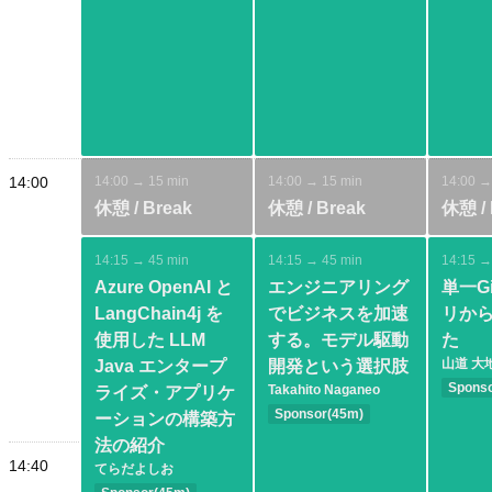
Securi
14:00
14:00 → 15 min
14:00 → 15 min
14:00 →
休憩 / Break
休憩 / Break
休憩 / 
14:15 → 45 min
14:15 → 45 min
14:15 →
Azure OpenAI と
エンジニアリング
単一G
LangChain4j を
でビジネスを加速
リか
使用した LLM
する。モデル駆動
た
山道 大
Java エンタープ
開発という選択肢
Spons
Takahito Naganeo
ライズ・アプリケ
Basic
Sponsor(45m)
ーションの構築方
Intermediate
Archit
法の紹介
Spring
DevOps
Practi
14:40
てらだよしお
Modeling