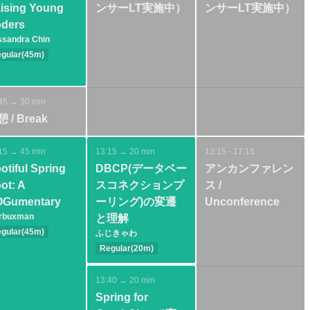
ising Young
ンサーLT実施中）
ンサーLT実施中）
ders
sandra Chin
gular(45m)
sic
Cloud
reer
Practice
ommunity
45 → 30 min
 / Break
15 → 45 min
13:15 → 20 min
13:15 - 17:15
otiful Spring
DBCP(データベー
アンカンファレン
ot: A
スコネクションプ
ス /
Gumentary
ーリング)の変遷
Unconference
arbuxman
と理解
gular(45m)
ふじきゃわ
sic
Spring
Regular(20m)
oud
Basic
Tools
chitecture
13:40 → 20 min
Spring for