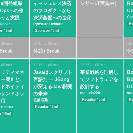
one開発組織
ャッシュレス決済
ンサーLT実施中）
Ra
vOpsへの移
のプロダクトから
Co
Cas
わりと実践
決済基盤への進化
Re
 Ueoka
Ryosuke Uchitate
Ba
or(45m)
Sponsor(45m)
DevOps
Basic
Others
Ca
ce
C
 30 min
12:45 → 30 min
12:
Break
休憩 / Break
休憩
 45 min
13:15 → 45 min
13:15 → 45 min
13:
ュリティマネ
Javaはスクリプト
事業戦略を理解し
Bo
ャー廃止と、
言語だ ― JBang
てソフトウェアを
Bo
ウドネイティ
が変えるJava開発
設計する
DO
masuda220
st
のサンドボッ
の未来
Regular(45m)
Re
佐藤 匡剛
活用
Intermediate
Ba
Regular(45m)
azumura
Methodology
Basic
Java SE
Cl
r(45m)
Design
Modeling
Ar
ediate
Tools
SE
JVM
ization