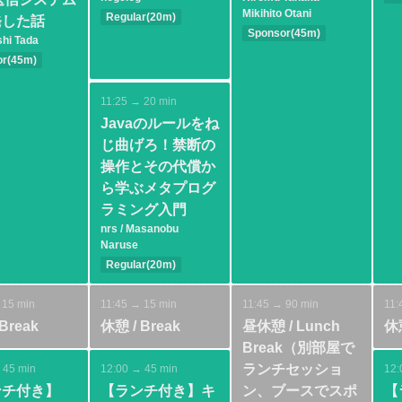
Ba
Mikihito Otani
Regular(20m)
発した話
Basic
Tools
Sponsor(45m)
D
hi Tada
Basic
Spring
or(45m)
Database
Test
Spring
Others
11:25 → 20 min
Javaのルールをね
じ曲げろ！禁断の
操作とその代償か
ら学ぶメタプログ
ラミング入門
nrs / Masanobu
Naruse
Regular(20m)
Intermediate
Java SE
 15 min
11:45 → 15 min
11:45 → 90 min
11:
Architecture
Break
休憩 / Break
昼休憩 / Lunch
休憩
Design
Break（別部屋で
ランチセッショ
 45 min
12:00 → 45 min
12:
ンチ付き】
【ランチ付き】キ
ン、ブースでスポ
【