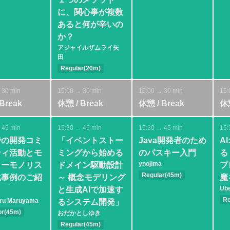
に、関心事が複数
あると何が辛いの
か？
アジャイルザムライ矢
田
Regular(20m)
Basic
Design
Modeling
Test
 30 min
15:00 → 30 min
15:00 → 30 min
15:
Break
休憩 / Break
休憩 / Break
休憩
 45 min
15:30 → 45 min
15:30 → 45 min
15:
での開発コミ
「イベントストー
Java開発者のため
A
ティ活動とモ
ミングから始める
のパスキー入門
る
ynojima
ラーモノリス
ドメイン駆動設計
プ
Regular(45m)
化事例のご紹
～ 概念モデリング
魔
Basic
Spring
Ube
と生成AIで加速す
Security
Re
aru Maruyama
るシステム開発」
Ba
or(45m)
おだかとしゆき
ediate
Regular(45m)