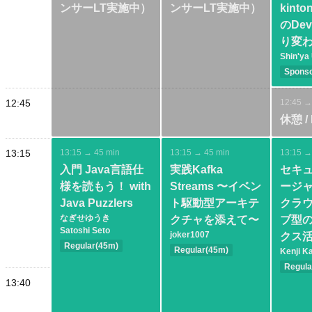
ンサーLT実施中）
ンサーLT実施中）
kint
のDe
り変
Shin'ya
Spons
Basic
Practi
12:45
12:45 →
休憩 / 
13:15
13:15 → 45 min
13:15 → 45 min
13:15 →
入門 Java言語仕
実践Kafka
セキ
様を読もう！ with
Streams 〜イベン
ージ
Java Puzzlers
ト駆動型アーキテ
クラ
なぎせゆうき
クチャを添えて〜
ブ型
Satoshi Seto
joker1007
クス
Regular(45m)
Regular(45m)
Kenji K
Intermediate
Advanced
Regula
Java SE
Architecture
Interm
13:40
Language
Database
Java 
Observability
Modern