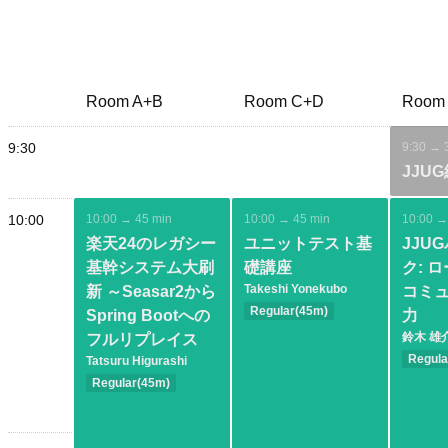
Room A+B
Room C+D
Room
9:30
9:30 → 
JJU
10:00
10:00 → 45 min
10:00 → 45 min
10:00 →
楽天24のレガシー
ユニットテスト基
JJU
基幹システム大刷
礎講座
ク: ロ
Takeshi Yonekubo
新 ～Seasar2から
コミ
Regular(45m)
Spring Bootへの
力
Basic
Test
鈴木 雄
フルリプレイス
Regula
Tatsuru Higurashi
Basic
Regular(45m)
Basic
Spring
Modernization
Test