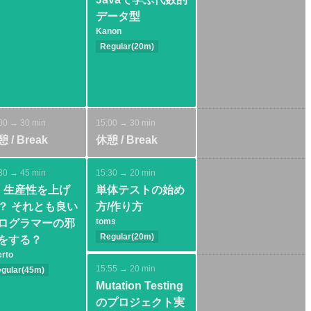
データ型
Kanon
Regular(20m)
Basic
Java SE
Architecture
Modeling
00 → 30 min
15:00 → 30 min
 / Break
休憩 / Break
30 → 45 min
15:30 → 20 min
I: 生産性を上げ
単体テストの始め
？ それとも良い
方/作り方
toms
ログラマーの邪
Regular(20m)
をする？
Basic
Test
rto
15:55 → 20 min
gular(45m)
sic
AI
Mutation Testing
のプロジェクト実