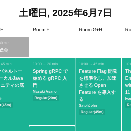
土曜日, 2025年6月7日
 E
Room F
Room G+H
Ro
30 min
G総会
 45 min
10:00 → 20 min
10:00 → 45 min
10:
Gパネルトー
Spring gRPC で
Feature Flag 開発
Th
ーカルJava
始める gRPC 入
を標準化し、加速
En
ュニティの底
門
させる Open
wi
Masaki Asano
Feature を導入す
11
Regular(20m)
介
Iva
る
Basic
Spring
r(45m)
Re
SatohJohn
Community
In
Regular(45m)
Ja
Basic
Cloud
Ar
DevOps
Modernization