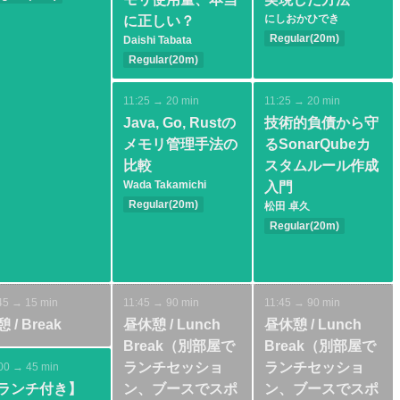
sic
Cloud
にしおかひでき
に正しい？
evOps
AI
Regular(20m)
Daishi Tabata
Intermediate
Regular(20m)
Java SE
Cloud
Intermediate
Java SE
JVM
DevOps
Tools
11:25 → 20 min
11:25 → 20 min
Design
Career
Java, Go, Rustの
技術的負債から守
Observability
メモリ管理手法の
るSonarQubeカ
比較
スタムルール作成
Wada Takamichi
入門
Regular(20m)
松田 卓久
Basic
JVM
Regular(20m)
Language
Basic
Java SE
DevOps
Tools
45 → 15 min
11:45 → 90 min
11:45 → 90 min
 / Break
昼休憩 / Lunch
昼休憩 / Lunch
Break（別部屋で
Break（別部屋で
ランチセッショ
ランチセッショ
00 → 45 min
ランチ付き】
ン、ブースでスポ
ン、ブースでスポ