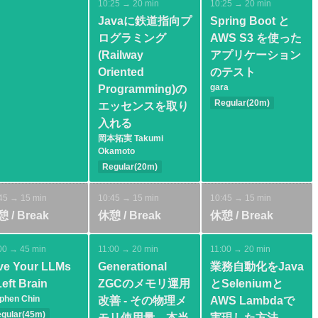
DevOps
10:25 → 20 min
10:25 → 20 min
Javaに鉄道指向プ
Spring Boot と
ログラミング
AWS S3 を使った
(Railway
アプリケーション
Oriented
のテスト
gara
Programming)の
Regular(20m)
エッセンスを取り
Basic
Spring
入れる
Cloud
Test
岡本拓実 Takumi
Okamoto
Regular(20m)
Basic
Tools
Methodology
45 → 15 min
10:45 → 15 min
10:45 → 15 min
 / Break
休憩 / Break
休憩 / Break
00 → 45 min
11:00 → 20 min
11:00 → 20 min
ve Your LLMs
Generational
業務自動化をJava
Left Brain
ZGCのメモリ運用
とSeleniumと
phen Chin
改善 - その物理メ
AWS Lambdaで
gular(45m)
モリ使用量、本当
実現した方法