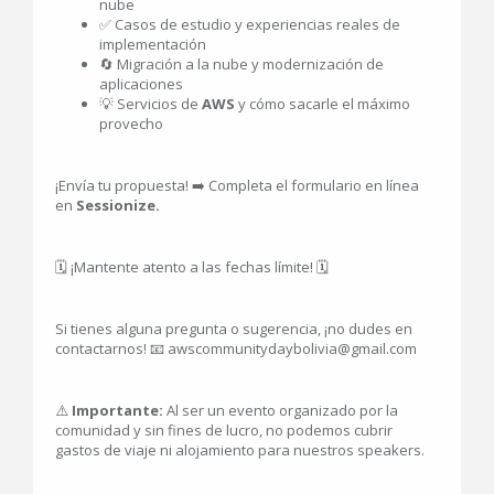
nube
✅ Casos de estudio y experiencias reales de
implementación
🔄 Migración a la nube y modernización de
aplicaciones
💡 Servicios de
AWS
y cómo sacarle el máximo
provecho
¡Envía tu propuesta! ➡️ Completa el formulario en línea
en
Sessionize.
🗓️ ¡Mantente atento a las fechas límite! 🗓️
Si tienes alguna pregunta o sugerencia, ¡no dudes en
contactarnos! 📧 awscommunitydaybolivia@gmail.com
⚠️
Importante:
Al ser un evento organizado por la
comunidad y sin fines de lucro, no podemos cubrir
gastos de viaje ni alojamiento para nuestros speakers.