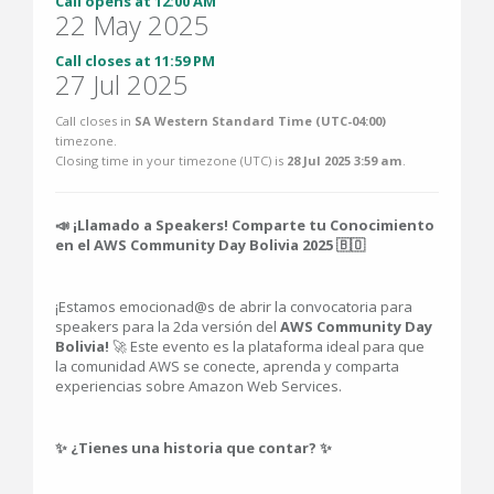
Call opens at 12:00 AM
22 May 2025
Call closes at 11:59 PM
27 Jul 2025
Call closes in
SA Western Standard Time (UTC-04:00)
timezone.
Closing time in your timezone (
UTC
) is
28 Jul 2025 3:59 am
.
📣 ¡Llamado a Speakers! Comparte tu Conocimiento
en el AWS Community Day Bolivia 2025 🇧🇴
¡Estamos emocionad@s de abrir la convocatoria para
speakers para la 2da versión del
AWS Community Day
Bolivia!
🚀 Este evento es la plataforma ideal para que
la comunidad AWS se conecte, aprenda y comparta
experiencias sobre Amazon Web Services.
✨ ¿Tienes una historia que contar? ✨