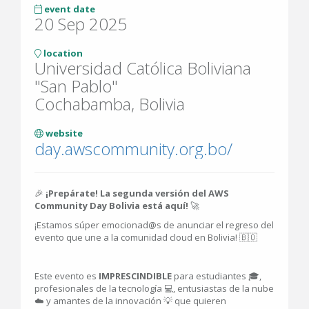
event date
20 Sep 2025
location
Universidad Católica Boliviana
"San Pablo"
Cochabamba, Bolivia
website
day.awscommunity.org.bo/
🎉
¡Prepárate! La segunda versión del AWS
Community Day Bolivia está aquí!
🚀
¡Estamos súper emocionad@s de anunciar el regreso del
evento que une a la comunidad cloud en Bolivia! 🇧🇴
Este evento es
IMPRESCINDIBLE
para estudiantes 🎓,
profesionales de la tecnología 💻, entusiastas de la nube
☁️ y amantes de la innovación 💡 que quieren