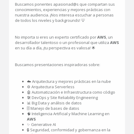
Buscamos ponentes apasionad@s que compartan sus
conocimientos, experiencias y mejores prácticas con
nuestra audiencia. ¡Nos interesa escuchar a personas
de todos los niveles y backgrounds! 💡
No importa si eres un experto certificado por
AWS
, un
desarrollador talentoso o un profesional que utiliza
AWS
en su día a día, ¡tu perspectiva es valiosa! 🌟
Buscamos presentaciones inspiradoras sobre:
☁️ Arquitectura y mejores prácticas en la nube
⚙️ Arquitectura Serverless
🤖 Automatización e Infraestructura como código
🛠️ DevOps y Site Reliability Engineering
📊 Big Data y análisis de datos
🗄️ Manejo de bases de datos
🧠 Inteligencia Artificial y Machine Learning en
AWS
✨ Generative AI
🔒 Seguridad, conformidad y gobernanza en la