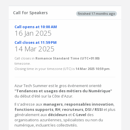
Call for Speakers
finished 17 months ago
Call opens at 10:00 AM
16 Jan 2025
Call closes at 11:59 PM
14 Mar 2025
Call closes in
Romance Standard Time (UTC+01:00)
timezone.
Closing time in your timezone (
UTC
) is
14 Mar 2025 10:59 pm
.
Azur Tech Summer est le gros événement orienté
"Tendances et usages des métiers du Numérique"
du début d'été sur la Côte d'Azur.
Il s'adresse aux
managers
,
responsables innovation
,
fonctions supports
,
RH
,
recruteurs
,
DSI / RSSI
et plus
généralement aux
décideurs
et
C-Level
des
organisations azuréennes, spécialistes ou non du
numérique, incluant les collectivités.