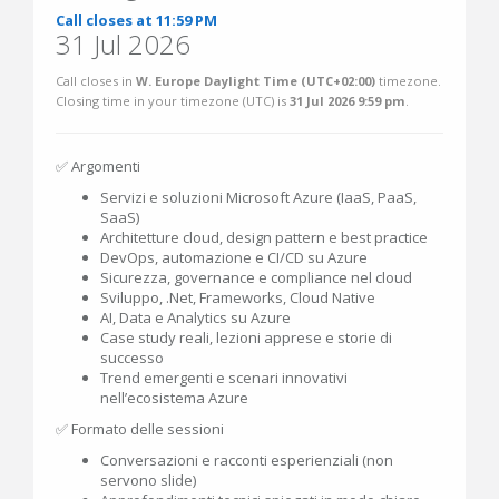
Call closes at 11:59 PM
31 Jul 2026
Call closes in
W. Europe Daylight Time (UTC+02:00)
timezone.
Closing time in your timezone (
UTC
) is
31 Jul 2026 9:59 pm
.
✅ Argomenti
Servizi e soluzioni Microsoft Azure (IaaS, PaaS,
SaaS)
Architetture cloud, design pattern e best practice
DevOps, automazione e CI/CD su Azure
Sicurezza, governance e compliance nel cloud
Sviluppo, .Net, Frameworks, Cloud Native
AI, Data e Analytics su Azure
Case study reali, lezioni apprese e storie di
successo
Trend emergenti e scenari innovativi
nell’ecosistema Azure
✅ Formato delle sessioni
Conversazioni e racconti esperienziali (non
servono slide)