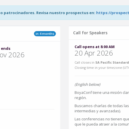
 patrocinadores. Revisa nuestro prospectus en:
https://prospec
Call for Speakers
in 4 months
Call opens at 8:00 AM
 ends
20 Apr 2026
ov 2026
Call closes in
SA Pacific Standard
Closing time in your timezone (
UT
(English below)
BoyaConf tiene una misión clar
región.
Buscamos charlas de todas las 
intermedias y avanzadas).
Las conferencias no tienen que
que le pueda atraer a la comun