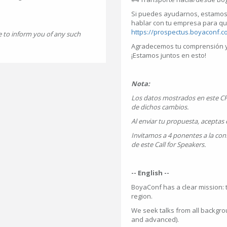
Si puedes ayudarnos, estamos 
hablar con tu empresa para qu
https://prospectus.boyaconf.c
e to inform you of any such
Agradecemos tu comprensión y
¡Estamos juntos en esto!
Nota:
Los datos mostrados en este C
de dichos cambios.
Al enviar tu propuesta, aceptas 
Invitamos a 4 ponentes a la con
de este Call for Speakers.
-- English --
BoyaConf has a clear mission:
region.
We seek talks from all backgro
and advanced).