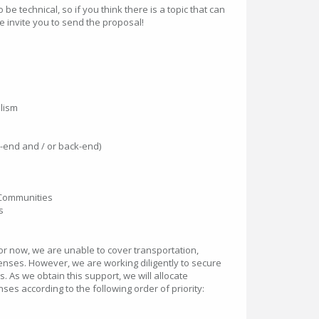
e technical, so if you think there is a topic that can
e invite you to send the proposal!
lism
end and / or back-end)
Communities
s
or now, we are unable to cover transportation,
ses. However, we are working diligently to secure
. As we obtain this support, we will allocate
es according to the following order of priority: