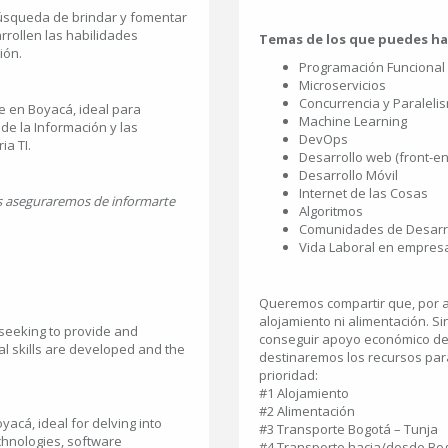
squeda de brindar y fomentar
rollen las habilidades
Temas de los que puedes ha
ión.
Programación Funcional
Microservicios
Concurrencia y Paraleli
e en Boyacá, ideal para
Machine Learning
de la Información y las
DevOps
ia TI.
Desarrollo web (front-e
Desarrollo Móvil
Internet de las Cosas
s aseguraremos de informarte
Algoritmos
Comunidades de Desarro
Vida Laboral en empresa
Queremos compartir que, por 
alojamiento ni alimentación. 
seeking to provide and
conseguir apoyo económico de
l skills are developed and the
destinaremos los recursos para
prioridad:
#1 Alojamiento
#2 Alimentación
acá, ideal for delving into
#3 Transporte Bogotá – Tunja
chnologies, software
#4 Transporte hacia/desde Bog