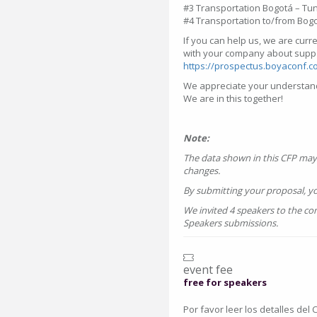
#3 Transportation Bogotá – Tu
#4 Transportation to/from Bogo
If you can help us, we are cur
with your company about suppor
https://prospectus.boyaconf.c
We appreciate your understandi
We are in this together!
Note:
The data shown in this CFP may 
changes.
By submitting your proposal, y
We invited 4 speakers to the con
Speakers submissions.
event fee
free for speakers
Por favor leer los detalles del