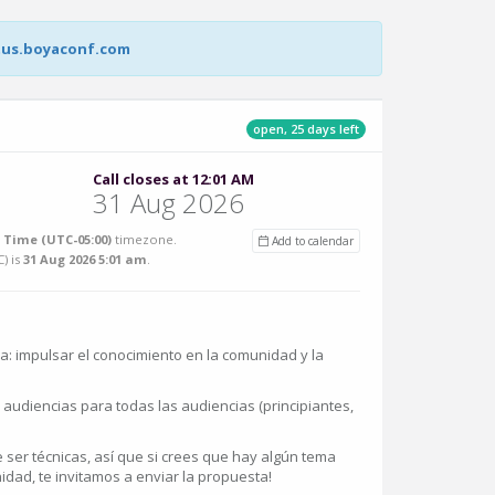
tus.boyaconf.com
open, 25 days left
Call closes at 12:01 AM
31 Aug 2026
 Time (UTC-05:00)
timezone.
Add to calendar
C
) is
31 Aug 2026 5:01 am
.
a: impulsar el conocimiento en la comunidad y la
audiencias para todas las audiencias (principiantes,
 ser técnicas, así que si crees que hay algún tema
idad, te invitamos a enviar la propuesta!