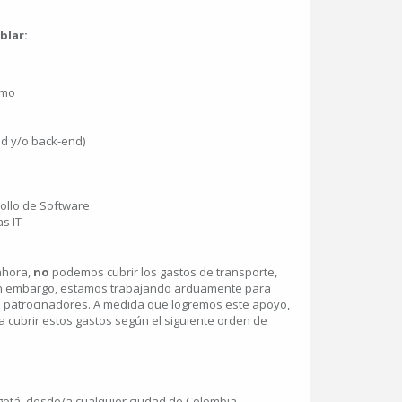
blar:
smo
nd y/o back-end)
llo de Software
s IT
ahora,
no
podemos cubrir los gastos de transporte,
Sin embargo, estamos trabajando arduamente para
 patrocinadores. A medida que logremos este apoyo,
 cubrir estos gastos según el siguiente orden de
otá, desde/a cualquier ciudad de Colombia