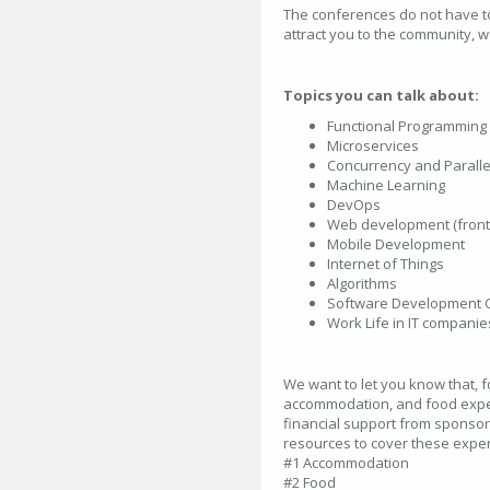
The conferences do not have to b
attract you to the community, w
Topics you can talk about:
Functional Programming
Microservices
Concurrency and Paralle
Machine Learning
DevOps
Web development (front-
Mobile Development
Internet of Things
Algorithms
Software Development 
Work Life in IT companie
We want to let you know that, f
accommodation, and food expen
financial support from sponsors
resources to cover these expens
#1 Accommodation
#2 Food