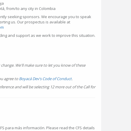
nja
tá, from/to any city in Colombia
rently seeking sponsors. We encourage you to speak
ting us. Our prospectus is available at
om
ng and support as we work to improve this situation.
change. We'll make sure to let you know of these
ou agree to
Boyacá Dev's Code of Conduct
.
ference and will be selecting 12 more out of the Call for
 CFS para más información. Please read the CFS details