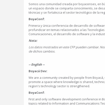
Somos una comunidad creada por boyacenses, en bú
un espacio donde se comparta conocimiento, se desar
técnicas y se fortalezca el sector tecnológico de la reg
BoyaConf:
Primera y única conferencia de desarrollo de softwar
profundizar en temas relacionados a las Tecnologías 
Comunicaciones, el desarrollo de software y la industr
Nota:
Los datos mostrados en este CFP pueden cambiar. No
de dichos cambios.
-- English --
Boyacá Dev:
We are a community created by people from Boyacá, 
promote a space where knowledge is shared, technica
region's technology sector is strengthened.
BoyaConf:
First and only software development conference in Boy
topics related to Information and Communications Te