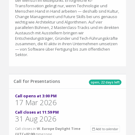
der Mensch im Mittelpunkt: Erfolgreiche KI-
Transformation gelingt nur, wenn Technologie und
Menschen Hand in Hand arbeiten — deshalb sind Kultur,
Change Management und Future Skills bei uns genauso
wichtig wie Architektur und Algorithmen. Auf vier
parallelen Bühnen, 2 Masterclass-Tracks und im direkten
Austausch mit Ausstellern bringen wir
Entscheidungsträger, Gründer und Tech-Führungskräfte
zusammen, die KI aktiv in ihren Unternehmen umsetzen
— von Software über Fertigung bis zum öffentlichen
Sektor.
Call for Presentations
open, 22 days left
Call opens at 3:00 PM
17 Mar 2026
Call closes at 11:59 PM
31 Aug 2026
Call closes in
W. Europe Daylight Time
Add to calendar
(UTC+02:00)
timezone.