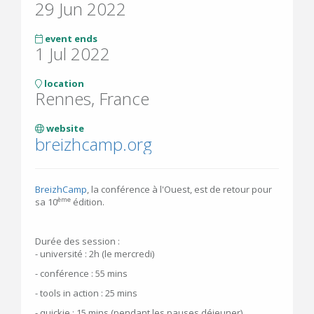
29 Jun 2022
event ends
1 Jul 2022
location
Rennes, France
website
breizhcamp.org
BreizhCamp
, la conférence à l'Ouest, est de retour pour
ème
sa 10
édition.
Durée des session :
- université : 2h (le mercredi)
- conférence : 55 mins
- tools in action : 25 mins
- quickie : 15 mins (pendant les pauses déjeuner)