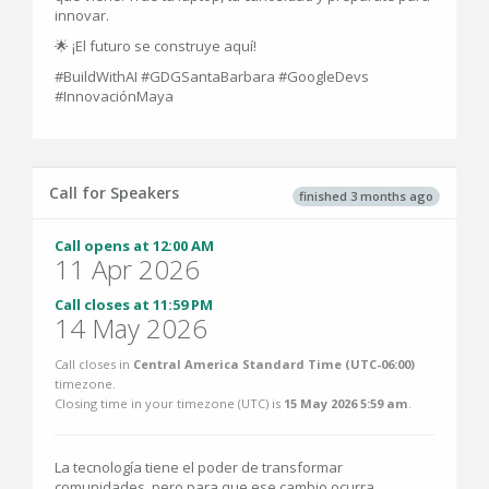
innovar.
🌟 ¡El futuro se construye aquí!
#BuildWithAI #GDGSantaBarbara #GoogleDevs
#InnovaciónMaya
Call for Speakers
finished 3 months ago
Call opens at 12:00 AM
11 Apr 2026
Call closes at 11:59 PM
14 May 2026
Call closes in
Central America Standard Time (UTC-06:00)
timezone.
Closing time in your timezone (
UTC
) is
15 May 2026 5:59 am
.
La tecnología tiene el poder de transformar
comunidades, pero para que ese cambio ocurra,