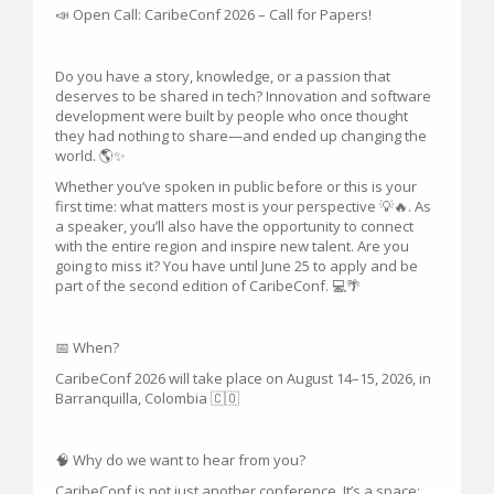
📣 Open Call: CaribeConf 2026 – Call for Papers!
Do you have a story, knowledge, or a passion that
deserves to be shared in tech? Innovation and software
development were built by people who once thought
they had nothing to share—and ended up changing the
world. 🌎✨
Whether you’ve spoken in public before or this is your
first time: what matters most is your perspective 💡🔥. As
a speaker, you’ll also have the opportunity to connect
with the entire region and inspire new talent. Are you
going to miss it? You have until June 25 to apply and be
part of the second edition of CaribeConf. 💻🌴
📅 When?
CaribeConf 2026 will take place on August 14–15, 2026, in
Barranquilla, Colombia 🇨🇴
🧠 Why do we want to hear from you?
CaribeConf is not just another conference. It’s a space: