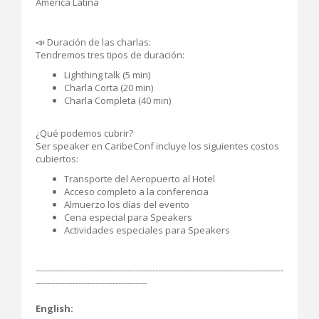
América Latina
📣 Duración de las charlas:
Tendremos tres tipos de duración:
Lighthing talk (5 min)
Charla Corta (20 min)
Charla Completa (40 min)
¿Qué podemos cubrir?
Ser speaker en CaribeConf incluye los siguientes costos
cubiertos:
Transporte del Aeropuerto al Hotel
Acceso completo a la conferencia
Almuerzo los días del evento
Cena especial para Speakers
Actividades especiales para Speakers
---------------------------------------------------------------------------------------
---------------------------------------
English: