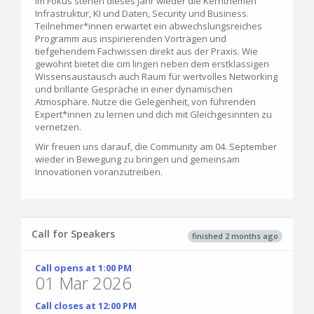
Im Fokus stehen dieses Jahr wieder die Kernthemen
Infrastruktur, KI und Daten, Security und Business.
Teilnehmer*innen erwartet ein abwechslungsreiches
Programm aus inspirierenden Vorträgen und
tiefgehendem Fachwissen direkt aus der Praxis. Wie
gewohnt bietet die cim lingen neben dem erstklassigen
Wissensaustausch auch Raum für wertvolles Networking
und brillante Gespräche in einer dynamischen
Atmosphäre. Nutze die Gelegenheit, von führenden
Expert*innen zu lernen und dich mit Gleichgesinnten zu
vernetzen.
Wir freuen uns darauf, die Community am 04. September
wieder in Bewegung zu bringen und gemeinsam
Innovationen voranzutreiben.
Call for Speakers
finished 2 months ago
Call opens at 1:00 PM
01 Mar 2026
Call closes at 12:00 PM