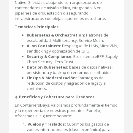
Native. Si estás trabajando con arquitecturas de
contenedores de misión crítica, integrando IA en
pipelines de orquestación o asegurando
infraestructuras complejas, queremos escucharte.
Temáticas Principales
Kubernetes & Orchestration:
Patrones de
escalabilidad, Multi-tenancy, Service Mesh.
AI on Containers:
Despliegue de LLMs, MicroVMs,
sandboxing y optimización de GPU.
Security & Compliance:
Ecosistema eBPF, Supply
Chain Security, Zero-Trust.
Data on Kubernetes:
bases de datos nativas,
persistencia y backup en entornos distribuidos.
FinOps & Modernización:
Estrategias de
reducción de costos y migración de legacy a
containers.
✈️ Beneficios y Cobertura para Oradores
En ContainersDays, valoramos profundamente el tiempo
y la experiencia de nuestros ponentes. Por ello,
ofrecemos el siguiente soporte:
Vuelos y Traslados:
Cubrimos los gastos de
vuelos internacionales (clase económica) para