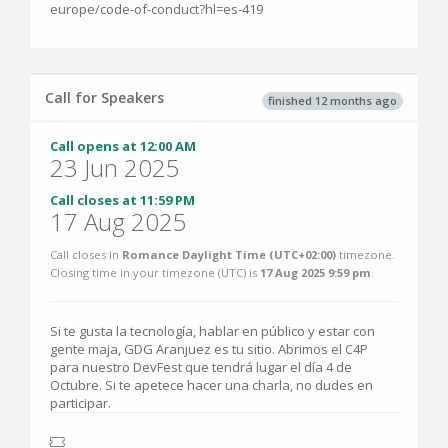
europe/code-of-conduct?hl=es-419
Call for Speakers
finished 12 months ago
Call opens at 12:00 AM
23 Jun 2025
Call closes at 11:59 PM
17 Aug 2025
Call closes in
Romance Daylight Time (UTC+02:00)
timezone.
Closing time in your timezone (
UTC
) is
17 Aug 2025 9:59 pm
.
Si te gusta la tecnología, hablar en público y estar con
gente maja, GDG Aranjuez es tu sitio. Abrimos el C4P
para nuestro DevFest que tendrá lugar el día 4 de
Octubre. Si te apetece hacer una charla, no dudes en
participar.