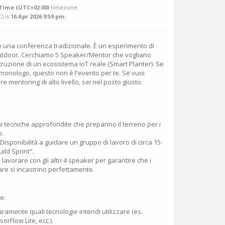
Time (UTC+02:00)
timezone.
C
) is
16 Apr 2026 9:59 pm
.
 una conferenza tradizionale. È un esperimento di
utdoor. Cerchiamo 5 Speaker/Mentor che vogliano
ruzione di un ecosistema IoT reale (Smart Planter). Se
 monologo, questo non è l'evento per te. Se vuoi
e mentoring di alto livello, sei nel posto giusto.
ni tecniche approfondite che preparino il terreno per i
o.
isponibilità a guidare un gruppo di lavoro di circa 15-
ild Sprint".
 lavorare con gli altri 4 speaker per garantire che i
re si incastrino perfettamente.
e:
ramente quali tecnologie intendi utilizzare (es.
orFlow Lite, ecc.).