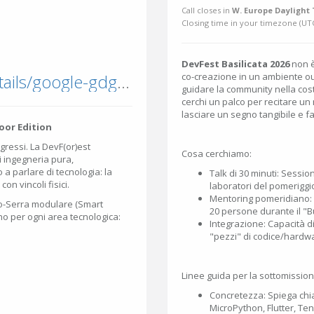
Call closes in
W. Europe Daylight 
Closing time in your timezone (
UT
DevFest Basilicata 2026
non è
gdg.community.dev/events/details/google-gdg-basilicata-presents-devfest-basilicata-2026-tech-in-the-great-outdoors-devforest/
co-creazione in un ambiente o
guidare la community nella cost
cerchi un palco per recitare un
lasciare un segno tangibile e far
door Edition
ngressi. La DevF(or)est
Cosa cerchiamo:
i ingegneria pura,
a parlare di tecnologia: la
Talk di 30 minuti: Sessio
n vincoli fisici.
laboratori del pomeriggi
Mentoring pomeridiano: D
cro-Serra modulare (Smart
20 persone durante il "Bu
o per ogni area tecnologica:
Integrazione: Capacità di
"pezzi" di codice/hardwa
Linee guida per la sottomission
Concretezza: Spiega chia
MicroPython, Flutter, Tens