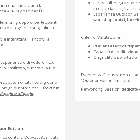
Focus sull'Integrazione: 
 materia che includa la
interfaccia con gli altri m
iche API/Payload per far
Esperienza Outdoor: Se
workshop pratici, faccel
derai un gruppo di partecipanti
o e integrarlo con gli altri in
Criteri di Valutazione:
le interattiva (Fishbowl) al
co.
Rilevanza tecnica rispetto
Capacità di facilitazione
Originalità e solidità de
a esperienza e di vedere il tuo
ella Basilicata, questa è la tua
Esperienza Esclusiva: Accesso a 
"Outdoor Edition" limitato.
luppatori di tutti i background
i prega di notare che il
DevFest
Networking: Sessioni dedicate 
viaggio e alloggio
.
door Edition
ence centers. DevFest Basilicata