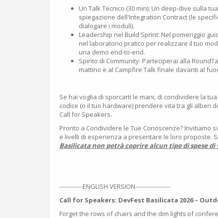
Un Talk Tecnico (30 min): Un deep-dive sulla tua
spiegazione dell'Integration Contract (le specif
dialogare i moduli).
Leadership nel Build Sprint: Nel pomeriggio gui
nel laboratorio pratico per realizzare il tuo modul
una demo end-to-end.
Spirito di Community: Parteciperai alla RoundTab
mattino e al Campfire Talk finale davanti al fuo
Se hai voglia di sporcarti le mani, di condividere la tu
codice (o il tuo hardware) prendere vita tra gli alberi d
Call for Speakers.
Pronto a Condividere le Tue Conoscenze? Invitiamo svi
e livelli di esperienza a presentare le loro proposte. S
Basilicata non potrà coprire alcun tipo di spese di 
------------ENGLISH VERSION------------------
Call for Speakers: DevFest Basilicata 2026 – Out
Forget the rows of chairs and the dim lights of confer