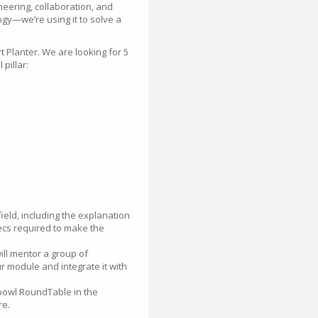
neering, collaboration, and
ogy—we’re using it to solve a
 Planter. We are looking for 5
pillar:
field, including the explanation
pecs required to make the
ill mentor a group of
 module and integrate it with
shbowl RoundTable in the
re.