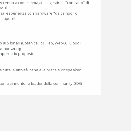
Accenna a come immagini di gestire il "contratto" di
oduli.
 hai esperienza con hardware "da campo" o
o sapere!
 ai 5 binari (Botanica, IoT, Fab, Web/AI, Cloud).
 e mentoring.
ll'approccio proposto.
tutte le attività, cena alla brace e kit speaker
con altri mentor e leader della community GDG