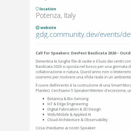
location
Potenza, Italy
website
Call for Speakers: DevFest Basilicata 2026 – Out
Dimentica le lunghe file di sedie e il buio dei centri co
Basilicata 2026 si sposta nel bosco per una giornata d
collaborazione e natura. Quest'anno non ci limiteremo 
useremo per risolvere una sfida reale in un ambiente co
Il cuore dell’evento è la costruzione di una Smart Mi
Planter). Cerchiamo 5 Speaker/Mentor d'eccezione, un
Botanica & Bio-Sensing
IoT & Edge Engineering
Digital Fabrication & 3D Design
Web/Mobile & Applied AI
Cloud Architecture & Observability
Cosa chiediamo ai nostri Speaker: