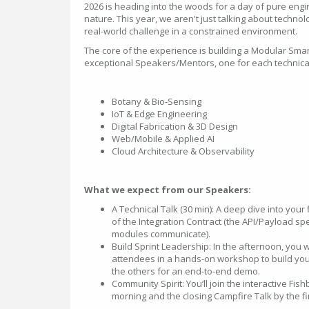
2026 is heading into the woods for a day of pure engi
nature. This year, we aren't just talking about technol
real-world challenge in a constrained environment.
The core of the experience is building a Modular Smart
exceptional Speakers/Mentors, one for each technical 
Botany & Bio-Sensing
IoT & Edge Engineering
Digital Fabrication & 3D Design
Web/Mobile & Applied AI
Cloud Architecture & Observability
What we expect from our Speakers:
A Technical Talk (30 min): A deep dive into your 
of the Integration Contract (the API/Payload s
modules communicate).
Build Sprint Leadership: In the afternoon, you w
attendees in a hands-on workshop to build your
the others for an end-to-end demo.
Community Spirit: You’ll join the interactive Fi
morning and the closing Campfire Talk by the fi