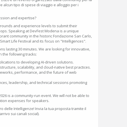
alcun tipo di spese di viaggio e alloggio per i
assion and expertise?
grounds and experience levels to submit their
hops. Speaking at DevFest Modena is a unique
ibrant community in the historic Fondazione San Carlo,
 Smart Life Festival and its focus on "Intelligences".
ns lasting 30 minutes. We are looking for innovative,
in the following tracks:
plications to developing AI-driven solutions.
structure, scalability, and cloud-native best practices.
meworks, performance, and the future of web
ces, leadership, and technical sessions promoting
26 is a community-run event. We will not be able to
tion expenses for speakers.
uro delle Intelligenze! Invia la tua proposta tramite il
arrivo sui canali social).