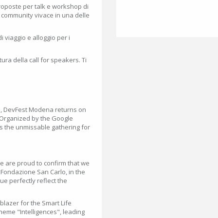
roposte per talk e workshop di
a community vivace in una delle
viaggio e alloggio per i
tura della call for speakers. Ti
na, DevFest Modena returns on
! Organized by the Google
s the unmissable gathering for
we are proud to confirm that we
of Fondazione San Carlo, in the
e perfectly reflect the
blazer for the Smart Life
 theme "Intelligences", leading