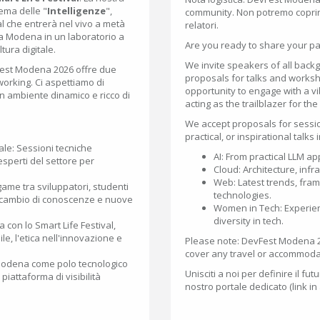
tema delle "
Intelligenze
",
community. Non potremo coprire 
al che entrerà nel vivo a metà
relatori.
a Modena in un laboratorio a
Are you ready to share your p
tura digitale.
We invite speakers of all back
vFest Modena 2026 offre due
proposals for talks and works
tworking. Ci aspettiamo di
opportunity to engage with a v
n ambiente dinamico e ricco di
acting as the trailblazer for the
We accept proposals for sessio
practical, or inspirational talks 
ale: Sessioni tecniche
AI: From practical LLM ap
esperti del settore per
Cloud: Architecture, infra
Web: Latest trends, fra
game tra sviluppatori, studenti
technologies.
o scambio di conoscenze e nuove
Women in Tech: Experien
diversity in tech.
a con lo Smart Life Festival,
le, l'etica nell'innovazione e
Please note: DevFest Modena 20
cover any travel or accommoda
di Modena come polo tecnologico
Unisciti a noi per definire il fut
 piattaforma di visibilità
nostro portale dedicato (link in 