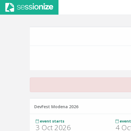
DevFest Modena 2026
event starts
event
3 Oct 2026
4 Oc