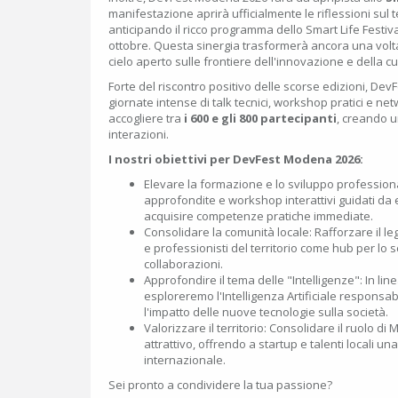
manifestazione aprirà ufficialmente le riflessioni sul 
anticipando il ricco programma dello Smart Life Festiv
ottobre. Questa sinergia trasformerà ancora una volt
cielo aperto sulle frontiere dell'innovazione e della cul
Forte del riscontro positivo delle scorse edizioni, De
giornate intense di talk tecnici, workshop pratici e ne
accogliere tra
i 600 e gli 800 partecipanti
, creando u
interazioni.
I nostri obiettivi per DevFest Modena 2026:
Elevare la formazione e lo sviluppo profession
approfondite e workshop interattivi guidati da 
acquisire competenze pratiche immediate.
Consolidare la comunità locale: Rafforzare il le
e professionisti del territorio come hub per l
collaborazioni.
Approfondire il tema delle "Intelligenze": In line
esploreremo l'Intelligenza Artificiale responsabi
l'impatto delle nuove tecnologie sulla società.
Valorizzare il territorio: Consolidare il ruolo 
attrattivo, offrendo a startup e talenti locali una
internazionale.
Sei pronto a condividere la tua passione?