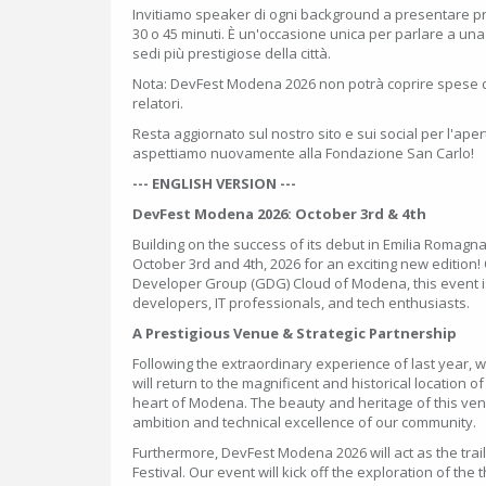
Invitiamo speaker di ogni background a presentare p
30 o 45 minuti. È un'occasione unica per parlare a un
sedi più prestigiose della città.
Nota: DevFest Modena 2026 non potrà coprire spese di 
relatori.
Resta aggiornato sul nostro sito e sui social per l'aper
aspettiamo nuovamente alla Fondazione San Carlo!
--- ENGLISH VERSION ---
DevFest Modena 2026: October 3rd & 4th
Building on the success of its debut in Emilia Romag
October 3rd and 4th, 2026 for an exciting new edition
Developer Group (GDG) Cloud of Modena, this event i
developers, IT professionals, and tech enthusiasts.
A Prestigious Venue & Strategic Partnership
Following the extraordinary experience of last year, 
will return to the magnificent and historical location 
heart of Modena. The beauty and heritage of this venu
ambition and technical excellence of our community.
Furthermore, DevFest Modena 2026 will act as the trail
Festival. Our event will kick off the exploration of the