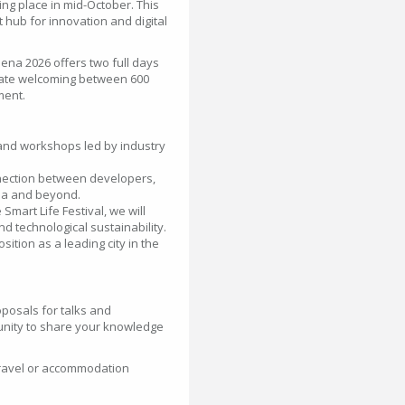
ing place in mid-October. This
 hub for innovation and digital
ena 2026 offers two full days
ipate welcoming between 600
ment.
s and workshops led by industry
nection between developers,
ea and beyond.
 Smart Life Festival, we will
nd technological sustainability.
ition as a leading city in the
posals for talks and
tunity to share your knowledge
travel or accommodation