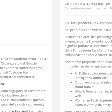
Call closes in
W. Europe Daylight 
Closing time in your timezone (
UT
Call for Speakers: DevFest Mo
Sei pronto a condividere la tua
Invitiamo relatori di ogni backg
proposte per talk e workshop.
significa parlare a una commun
della Fondazione San Carlo, ina
collaborazione con lo Smart Life
, DevFest Modena torna il 3 e 4
Accettiamo proposte per sessio
 Organizzato dal Google
innovativi, pratici o ispirazional
to evento si conferma come
isti IT, studenti e
AI: Dalle applicazioni pr
costruire e connettersi.
intelligenza artificiale.
Cloud: Architetture, infra
ica
cloud-native.
siamo orgogliosi di confermare
Web: Ultime tendenze, fr
ica location della
web.
lezza e l'importanza di questa
Women in Tech: Esperienz
tecnico della nostra community.
promuovere la diversity 
art Life Festival
. La nostra
Nota logistica: DevFest Modena