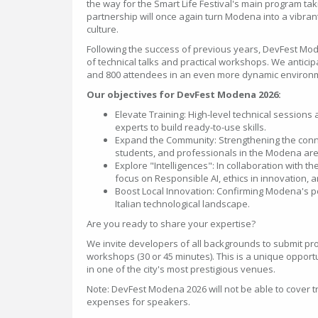
the way for the Smart Life Festival's main program tak
partnership will once again turn Modena into a vibrant
culture.
Following the success of previous years, DevFest Mod
of technical talks and practical workshops. We antic
and 800 attendees in an even more dynamic environ
Our objectives for DevFest Modena 2026:
Elevate Training: High-level technical session
experts to build ready-to-use skills.
Expand the Community: Strengthening the con
students, and professionals in the Modena ar
Explore "Intelligences": In collaboration with the
focus on Responsible AI, ethics in innovation, a
Boost Local Innovation: Confirming Modena's pos
Italian technological landscape.
Are you ready to share your expertise?
We invite developers of all backgrounds to submit pro
workshops (30 or 45 minutes). This is a unique oppor
in one of the city's most prestigious venues.
Note: DevFest Modena 2026 will not be able to cover 
expenses for speakers.