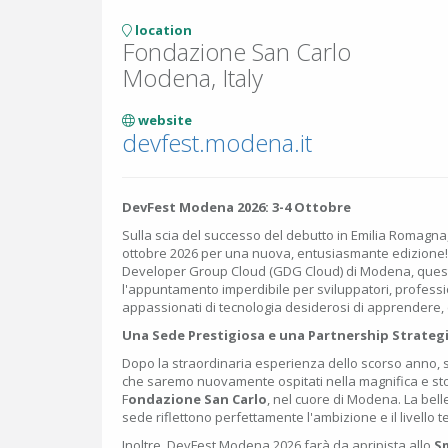
location
Fondazione San Carlo
Modena, Italy
website
devfest.modena.it
DevFest Modena 2026: 3-4 Ottobre
Sulla scia del successo del debutto in Emilia Romagna
ottobre 2026 per una nuova, entusiasmante edizione!
Developer Group Cloud (GDG Cloud) di Modena, ques
l'appuntamento imperdibile per sviluppatori, profession
appassionati di tecnologia desiderosi di apprendere, 
Una Sede Prestigiosa e una Partnership Strateg
Dopo la straordinaria esperienza dello scorso anno, 
che saremo nuovamente ospitati nella magnifica e stor
F
ondazione San Carlo
, nel cuore di Modena. La bel
sede riflettono perfettamente l'ambizione e il livello 
Inoltre, DevFest Modena 2026 farà da apripista allo
Sm