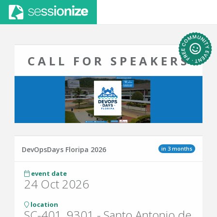
CALL FOR SPEAKERS
in 3 months
DevOpsDays Floripa 2026
event date
24 Oct 2026
location
SC-401, 9301 - Santo Antonio de