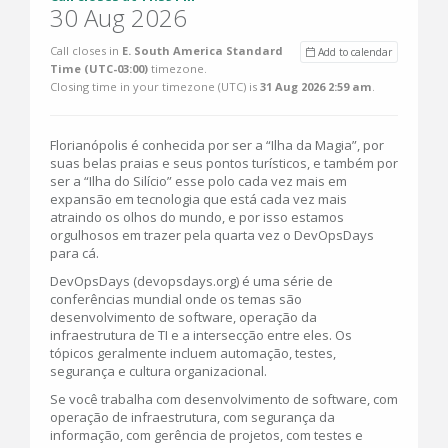
30 Aug 2026
Call closes in
E. South America Standard
Add to calendar
Time (UTC-03:00)
timezone.
Closing time in your timezone (
UTC
) is
31 Aug 2026 2:59 am
.
Florianópolis é conhecida por ser a “Ilha da Magia”, por
suas belas praias e seus pontos turísticos, e também por
ser a “Ilha do Silício” esse polo cada vez mais em
expansão em tecnologia que está cada vez mais
atraindo os olhos do mundo, e por isso estamos
orgulhosos em trazer pela quarta vez o DevOpsDays
para cá.
DevOpsDays (devopsdays.org) é uma série de
conferências mundial onde os temas são
desenvolvimento de software, operação da
infraestrutura de TI e a intersecção entre eles. Os
tópicos geralmente incluem automação, testes,
segurança e cultura organizacional.
Se você trabalha com desenvolvimento de software, com
operação de infraestrutura, com segurança da
informação, com gerência de projetos, com testes e