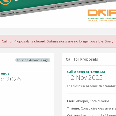
Call for Proposals is
closed
. Submissions are no longer possible. Sorry.
Call for Proposals
finished 4 months ago
Call opens at 12:00 AM
 ends
12 Nov 2025
pr 2026
Call closes in
Greenwich Standard
Lieu:
Abidjan, Côte d'Ivoire
Thème:
Construire des avenirs
Cet appel est ouvert du 12 nov