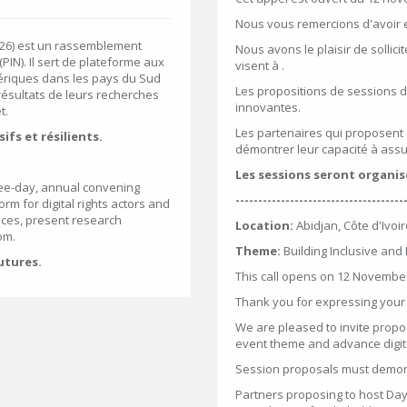
Nous vous remercions d'avoir e
IF26) est un rassemblement
Nous avons le plaisir de sollic
(PIN). Il sert de plateforme aux
visent à .
mériques dans les pays du Sud
Les propositions de sessions d
résultats de leurs recherches
innovantes.
t.
Les partenaires qui proposent
fs et résilients.
démontrer leur capacité à assur
Les sessions seront organisé
hree-day, annual convening
-------------------------------------
orm for digital rights actors and
nces, present research
Location:
Abidjan, Côte d'Ivoi
om.
Theme:
Building Inclusive and 
utures.
This call opens on 12 November
Thank you for expressing your i
We are pleased to invite propo
event theme and advance digital
Session proposals must demons
Partners proposing to host Day