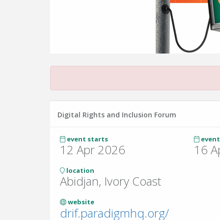
Digital Rights and Inclusion Forum
event starts
event
12 Apr 2026
16 A
location
Abidjan, Ivory Coast
website
drif.paradigmhq.org/