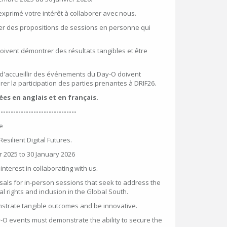
xprimé votre intérêt à collaborer avec nous.
iter des propositions de sessions en personne qui
oivent démontrer des résultats tangibles et être
 d'accueillir des événements du Day-O doivent
er la participation des parties prenantes à DRIF26.
es en anglais et en français.
-------------------------------
re
Resilient Digital Futures.
 2025 to 30 January 2026
nterest in collaborating with us.
sals for in-person sessions that seek to address the
 rights and inclusion in the Global South.
trate tangible outcomes and be innovative.
-O events must demonstrate the ability to secure the