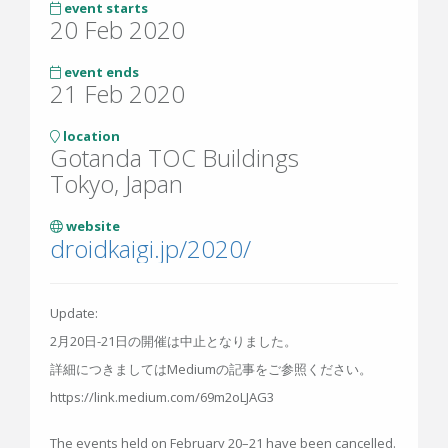
event starts
20 Feb 2020
event ends
21 Feb 2020
location
Gotanda TOC Buildings
Tokyo, Japan
website
droidkaigi.jp/2020/
Update:
2月20日-21日の開催は中止となりました。
詳細につきましてはMediumの記事をご参照ください。
https://link.medium.com/69m2oLJAG3
The events held on February 20–21 have been cancelled.