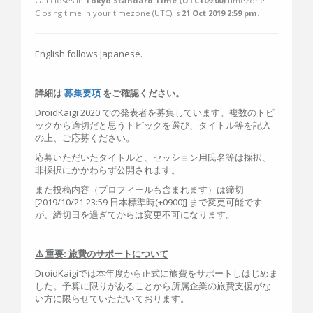
Call closes in
Tokyo Standard Time (UTC+09:00)
timezone.
Closing time in your timezone (
UTC
) is
21 Oct 2019 2:59 pm
.
English follows Japanese.
詳細は
募集要項
をご確認ください。
DroidKaigi 2020 での発表者を募集しています。複数のトピ
ックから適切だと思うトピックを選び、タイトル等を記入
の上、ご応募ください。
応募いただいたタイトルと、セッション用氏名等は採択、
非採択にかかわらず公開されます。
また投稿内容（プロフィールも含まれます）は締切
[2019/10/21 23:59 日本標準時(+0900)] まで変更可能です
が、締切日を過ぎてからは変更不可になります。
⚠️ 重要: 旅費のサポートについて
DroidKaigiでは本年度から正式に旅費をサポートしはじめま
した。予算に限りがあることから所属企業の旅費支援がな
い方に限らせていただいております。