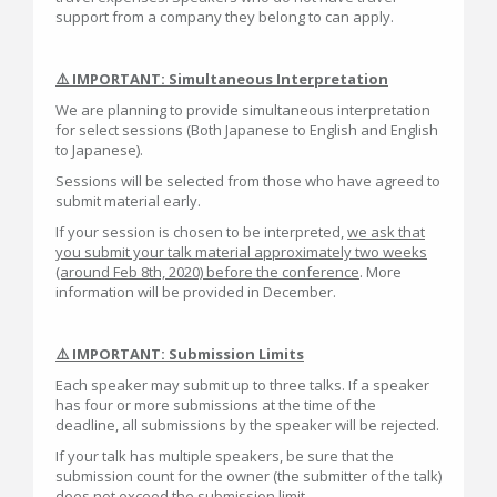
support from a company they belong to can apply.
⚠️ IMPORTANT: Simultaneous Interpretation
We are planning to provide simultaneous interpretation
for select sessions (Both Japanese to English and English
to Japanese).
Sessions will be selected from those who have agreed to
submit material early.
If your session is chosen to be interpreted,
we ask that
you submit your talk material approximately two weeks
(around Feb 8th, 2020) before the conference
. More
information will be provided in December.
⚠️ IMPORTANT: Submission Limits
Each speaker may submit up to three talks. If a speaker
has four or more submissions at the time of the
deadline, all submissions by the speaker will be rejected.
If your talk has multiple speakers, be sure that the
submission count for the owner (the submitter of the talk)
does not exceed the submission limit.