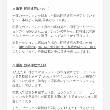
⚠️ 重要: 同時通訳について
一部のセッションを対象に当日の同時通訳を予定していま
す（日本語から英語, 英語から日本語）。
応募先のフォームにて資料の事前提出に同意頂いたセッシ
ョンのうち採択されたセッションの中から、同時通訳対象
となるセッションを運営によって選定させて頂きます。
対象セッションに選ばれた場合、同時通訳の準備のため
に、
開催2週間前(2020年2月8日頃)迄に登壇資料を提出頂く
こととなります
。詳細は12月中に連絡を差し上げます。
⚠️ 重要: 投稿件数の上限
1人あたり3件までのセッション投稿を認めます。セッショ
ン募集期限を過ぎて1人あたり4件以上のセッション投稿が
残っていた場合、該当する応募者のすべてのセッションを
落選として扱います。
複数人で登壇を希望する場合、セッションオーナー（セッ
ションの主発表者）が応募数上限の3件を超えないように留
意してください。
また、セッション採択は原則として1人あたり1件となりま