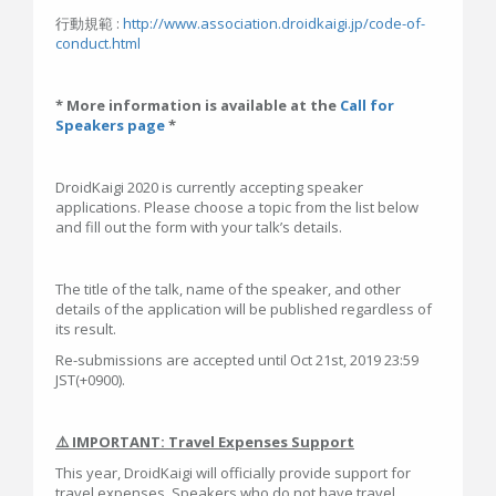
行動規範 :
http://www.association.droidkaigi.jp/code-of-
conduct.html
* More information is available at the
Call for
Speakers page
*
DroidKaigi 2020 is currently accepting speaker
applications. Please choose a topic from the list below
and fill out the form with your talk’s details.
The title of the talk, name of the speaker, and other
details of the application will be published regardless of
its result.
Re-submissions are accepted until Oct 21st, 2019 23:59
JST(+0900).
⚠️ IMPORTANT: Travel Expenses Support
This year, DroidKaigi will officially provide support for
travel expenses. Speakers who do not have travel