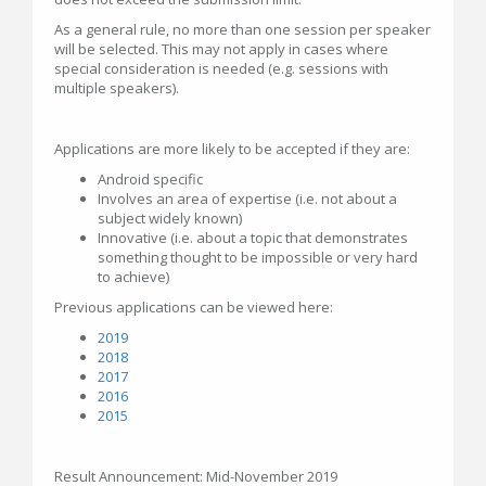
As a general rule, no more than one session per speaker
will be selected. This may not apply in cases where
special consideration is needed (e.g. sessions with
multiple speakers).
Applications are more likely to be accepted if they are:
Android specific
Involves an area of expertise (i.e. not about a
subject widely known)
Innovative (i.e. about a topic that demonstrates
something thought to be impossible or very hard
to achieve)
Previous applications can be viewed here:
2019
2018
2017
2016
2015
Result Announcement: Mid-November 2019