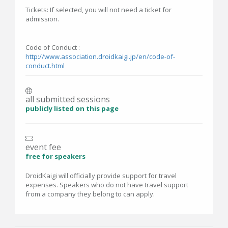
Tickets: If selected, you will not need a ticket for
admission.
Code of Conduct :
http://www.association.droidkaigi.jp/en/code-of-
conduct.html
all submitted sessions
publicly listed on this page
event fee
free for speakers
DroidKaigi will officially provide support for travel
expenses. Speakers who do not have travel support
from a company they belong to can apply.