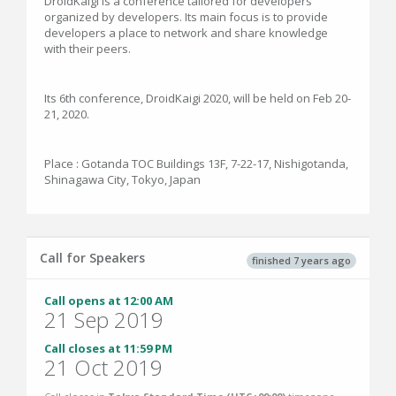
DroidKaigi is a conference tailored for developers
organized by developers. Its main focus is to provide
developers a place to network and share knowledge
with their peers.
Its 6th conference, DroidKaigi 2020, will be held on Feb 20-
21, 2020.
Place : Gotanda TOC Buildings 13F, 7-22-17, Nishigotanda,
Shinagawa City, Tokyo, Japan
Call for Speakers
finished 7 years ago
Call opens at 12:00 AM
21 Sep 2019
Call closes at 11:59 PM
21 Oct 2019