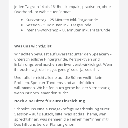
Jeden Tag von 14 bis 16 Uhr – kompakt, praxisnah, ohne
Overhead. Ihr wählt euer Format:
Kurzvortrag – 25 Minuten inkl. Fragerunde
Session – 50 Minuten inkl. Fragerunde
Intensiv-Workshop – 80 Minuten inkl. Fragerunde
Was uns wichtig ist
Wir achten bewusst auf Diversität unter den Speakern –
unterschiedliche Hintergründe, Perspektiven und
Erfahrungslevel machen ein Event erst wirklich gut. Wenn
ihr euch fragt, ob ihr „gut genug" seid: Ja, seid ihr.
Und falls ihr nicht alleine auf die Bühne wollt – kein
Problem. Speaker-Tandems sind ausdrücklich
willkommen. Wir helfen auch gerne bei der Vernetzung,
wenn ihr noch jemanden sucht.
Noch eine Bitte für eure Einreichung
Schreibt uns eine aussagekräftige Beschreibung eurer
Session – auf Deutsch, bitte. Was ist das Thema, wen
sprecht ihr an, was nehmen die Teilnehmer*innen mit?
Das hilft uns bei der Planung enorm.