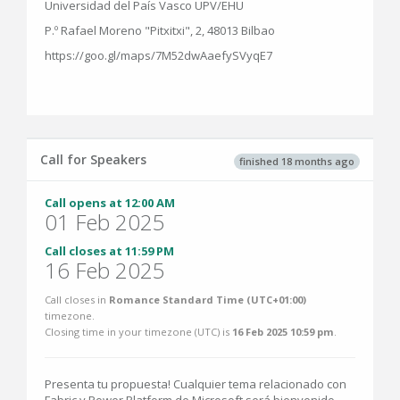
Universidad del País Vasco UPV/EHU
P.º Rafael Moreno "Pitxitxi", 2, 48013 Bilbao
https://goo.gl/maps/7M52dwAaefySVyqE7
Call for Speakers
finished 18 months ago
Call opens at 12:00 AM
01 Feb 2025
Call closes at 11:59 PM
16 Feb 2025
Call closes in
Romance Standard Time (UTC+01:00)
timezone.
Closing time in your timezone (
UTC
) is
16 Feb 2025 10:59 pm
.
Presenta tu propuesta! Cualquier tema relacionado con
Fabric y Power Platform de Microsoft será bienvenido.