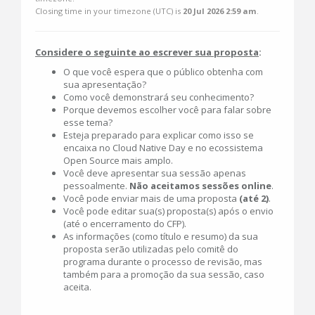
Closing time in your timezone (
UTC
) is
20 Jul 2026 2:59 am
.
Considere o seguinte ao escrever sua proposta
:
O que você espera que o público obtenha com
sua apresentação?
Como você demonstrará seu conhecimento?
Porque devemos escolher você para falar sobre
esse tema?
Esteja preparado para explicar como isso se
encaixa no Cloud Native Day e no ecossistema
Open Source mais amplo.
Você deve apresentar sua sessão apenas
pessoalmente.
Não aceitamos sessões online
.
Você pode enviar mais de uma proposta
(até 2)
.
Você pode editar sua(s) proposta(s) após o envio
(até o encerramento do CFP).
As informações (como título e resumo) da sua
proposta serão utilizadas pelo comitê do
programa durante o processo de revisão, mas
também para a promoção da sua sessão, caso
aceita.