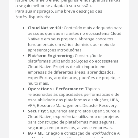
Native. Durante o envio, perguntaremos qual das faixas
a seguir melhor se adapta à sua sessão.
Para sua inspiração, uma breve descrição das
tracks
disponíveis:
Cloud Native 101:
Conteúdo mais adequado para
pessoas que são iniciantes no ecossistema Cloud
Native e em seus projetos. Abrange conceitos
fundamentais em vários domínios por meio de
apresentações introdutórias.
Platform Engineering:
Construção de
plataformas utilizando soluções do ecossistema
Cloud Native. Projetos de alto impacto em
empresas de diferentes áreas, aprendizados,
experiências, arquiteturas, padrões de projeto, e
muito mais.
Operations + Performance:
Tópicos
relacionados às capacidades performáticas e de
escalabilidade das plataformas e soluções; HPA,
VPA, Resource Management, Disaster Recovery.
Security:
Segurança em projetos Open Source e
Cloud Native, experiências utilizando os projetos
para construção de plataformas mais seguras,
segurança em processos, ativos e empresas.
IA/ + ML:
Criação e otimização de
workloads
de AI