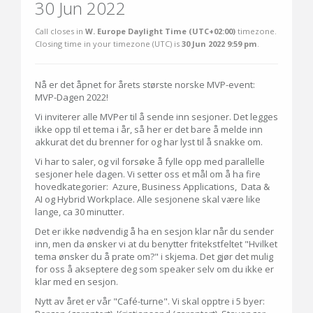
30 Jun 2022
Call closes in
W. Europe Daylight Time (UTC+02:00)
timezone.
Closing time in your timezone (
UTC
) is
30 Jun 2022 9:59 pm
.
Nå er det åpnet for årets største norske MVP-event:
MVP-Dagen 2022!
Vi inviterer alle MVPer til å sende inn sesjoner. Det legges
ikke opp til et tema i år, så her er det bare å melde inn
akkurat det du brenner for og har lyst til å snakke om.
Vi har to saler, og vil forsøke å fylle opp med parallelle
sesjoner hele dagen. Vi setter oss et mål om å ha fire
hovedkategorier: Azure, Business Applications, Data &
AI og Hybrid Workplace. Alle sesjonene skal være like
lange, ca 30 minutter.
Det er ikke nødvendig å ha en sesjon klar når du sender
inn, men da ønsker vi at du benytter fritekstfeltet "Hvilket
tema ønsker du å prate om?" i skjema. Det gjør det mulig
for oss å akseptere deg som speaker selv om du ikke er
klar med en sesjon.
Nytt av året er vår "Café-turne". Vi skal opptre i 5 byer: