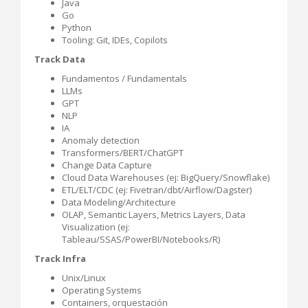
Java
Go
Python
Tooling: Git, IDEs, Copilots
Track Data
Fundamentos / Fundamentals
LLMs
GPT
NLP
IA
Anomaly detection
Transformers/BERT/ChatGPT
Change Data Capture
Cloud Data Warehouses (ej: BigQuery/Snowflake)
ETL/ELT/CDC (ej: Fivetran/dbt/Airflow/Dagster)
Data Modeling/Architecture
OLAP, Semantic Layers, Metrics Layers, Data
Visualization (ej:
Tableau/SSAS/PowerBI/Notebooks/R)
Track Infra
Unix/Linux
Operating Systems
Containers, orquestación