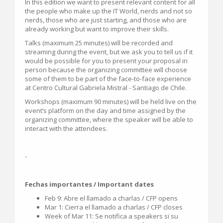
In this edition we want to present relevant content for all
the people who make up the IT World, nerds and not so
nerds, those who are just starting, and those who are
already working but want to improve their skills.
Talks (maximum 25 minutes) will be recorded and
streaming during the event, but we ask you to tell us if it
would be possible for you to present your proposal in
person because the organizing committee will choose
some of them to be part of the face-to-face experience
at Centro Cultural Gabriela Mistral - Santiago de Chile.
Workshops (maximum 90 minutes) will be held live on the
event’s platform on the day and time assigned by the
organizing committee, where the speaker will be able to
interact with the attendees.
-
Fechas importantes / Important dates
Feb 9: Abre el llamado a charlas / CFP opens
Mar 1: Cierra el llamado a charlas / CFP closes
Week of Mar 11: Se notifica a speakers si su