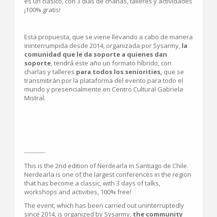
es un clásico, con 3 días de charlas, talleres y actividades
¡100% gratis!
Esta propuesta, que se viene llevando a cabo de manera
ininterrumpida desde 2014, organizada por Sysarmy,
la
comunidad que le da soporte a quienes dan
soporte
, tendrá este año un formato híbrido, con
charlas y talleres
para todos los seniorities,
que se
transmitirán por la plataforma del evento para todo el
mundo y presencialmente en Centro Cultural Gabriela
Mistral.
-----------
This is the 2nd edition of Nerdearla in Santiago de Chile.
Nerdearla is one of the largest conferences in the region
that has become a classic, with 3 days of talks,
workshops and activities, 100% free!
The event, which has been carried out uninterruptedly
since 2014, is organized by Sysarmy,
the community