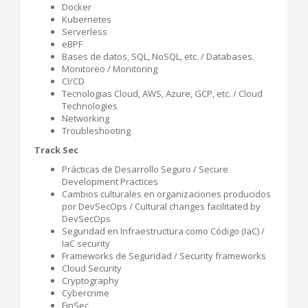
Docker
Kubernetes
Serverless
eBPF
Bases de datos, SQL, NoSQL, etc. / Databases.
Monitoreo / Monitoring
CI/CD
Tecnologias Cloud, AWS, Azure, GCP, etc. / Cloud
Technologies
Networking
Troubleshooting
Track Sec
Prácticas de Desarrollo Seguro / Secure
Development Practices
Cambios culturales en organizaciones producidos
por DevSecOps / Cultural changes facilitated by
DevSecOps
Seguridad en Infraestructura como Código (IaC) /
IaC security
Frameworks de Seguridad / Security frameworks
Cloud Security
Cryptography
Cybercrime
FinSec