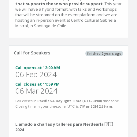
that supports those who provide support
. This year
we will have a hybrid format, with talks and workshops
that will be streamed on the event platform and we are
hosting an in-person event at Centro Cultural Gabriela
Mistral, in Santiago de Chile.
Call for Speakers
finished 2 years ago
Call opens at 12:00 AM
06 Feb 2024
Call closes at 11:59 PM
06 Mar 2024
Call closes in
Pacific SA Daylight Time (UTC-03:00)
timezone.
Closing time in your timezone (
UTC
) is
7 Mar 2024 2:59 am
.
Llamado a charlas y talleres para Nerdearla 🇨🇱
2024