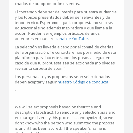
charlas de autopromoción o ventas.
El contenido debe ser de interés para nuestra audiencia
y los tópicos presentados deben ser relevantes y de
tenor técnico. Esperamos que la propuesta no solo sea
educacional sino además inspiradora y que llame a la
acción. Pueden ver ejemplos prácticos de años
anteriores en nuestro
canal de YouTube
.
La selección es llevada a cabo por el comité de charlas
de la organización. Te contactaremos por medio de esta
plataforma para hacerte saber los pasos a seguir en
caso de que tu propuesta sea seleccionada (no olvides
revisar tu carpeta de spam!)
Las personas cuyas propuestas sean seleccionadas
deben aceptar y seguir
nuestro Código de conducta
.
-
We will select proposals based on their title and
description (abstract). To remove any selection bias and
encourage diversity this process is anonymized, so we
don’t know who the person who submitted the proposal
is until it has been scored. If the speaker's name is