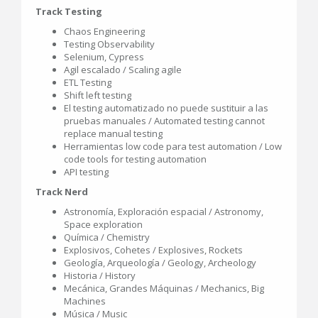
Track Testing
Chaos Engineering
Testing Observability
Selenium, Cypress
Agil escalado / Scaling agile
ETL Testing
Shift left testing
El testing automatizado no puede sustituir a las
pruebas manuales / Automated testing cannot
replace manual testing
Herramientas low code para test automation / Low
code tools for testing automation
API testing
Track Nerd
Astronomía, Exploración espacial / Astronomy,
Space exploration
Química / Chemistry
Explosivos, Cohetes / Explosives, Rockets
Geología, Arqueología / Geology, Archeology
Historia / History
Mecánica, Grandes Máquinas / Mechanics, Big
Machines
Música / Music