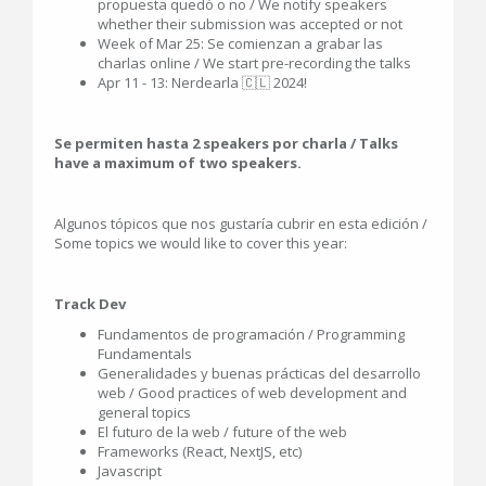
propuesta quedó o no / We notify speakers
whether their submission was accepted or not
Week of Mar 25: Se comienzan a grabar las
charlas online / We start pre-recording the talks
Apr 11 - 13: Nerdearla 🇨🇱 2024!
Se permiten hasta 2 speakers por charla / Talks
have a maximum of two speakers.
Algunos tópicos que nos gustaría cubrir en esta edición /
Some topics we would like to cover this year:
Track Dev
Fundamentos de programación / Programming
Fundamentals
Generalidades y buenas prácticas del desarrollo
web / Good practices of web development and
general topics
El futuro de la web / future of the web
Frameworks (React, NextJS, etc)
Javascript