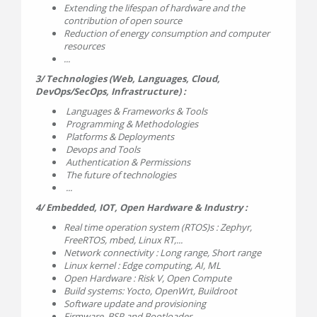
Extending the lifespan of hardware and the
contribution of open source
Reduction of energy consumption and computer
resources
...
3/ Technologies (Web, Languages, Cloud,
DevOps/SecOps, Infrastructure) :
Languages & Frameworks & Tools
Programming & Methodologies
Platforms & Deployments
Devops and Tools
Authentication & Permissions
The future of technologies
...
4/ Embedded, IOT, Open Hardware & Industry :
Real time operation system (RTOS)s : Zephyr,
FreeRTOS, mbed, Linux RT,...
Network connectivity : Long range, Short range
Linux kernel : Edge computing, AI, ML
Open Hardware : Risk V, Open Compute
Build systems: Yocto, OpenWrt, Buildroot
Software update and provisioning
Firmware, BSP and Bootloader