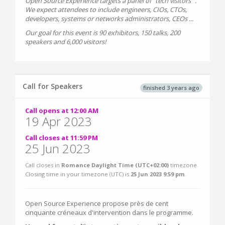
Open Source Experience targets a panel of "tech visitors" .
We expect attendees to include engineers, CIOs, CTOs,
developers, systems or networks administrators, CEOs ...
Our goal for this event is 90 exhibitors, 150 talks, 200
speakers and 6,000 visitors!
Call for Speakers
finished 3 years ago
Call opens at 12:00 AM
19 Apr 2023
Call closes at 11:59 PM
25 Jun 2023
Call closes in
Romance Daylight Time (UTC+02:00)
timezone.
Closing time in your timezone (
UTC
) is
25 Jun 2023 9:59 pm
.
Open Source Experience propose près de cent
cinquante créneaux d'intervention dans le programme.