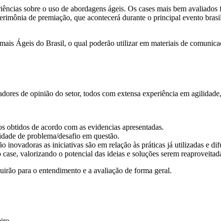
iências sobre o uso de abordagens ágeis. Os cases mais bem avaliados 
imônia de premiação, que acontecerá durante o principal evento brasi
 mais Ágeis do Brasil, o qual poderão utilizar em materiais de comunica
madores de opinião do setor, todos com extensa experiência em agilidade,
tos obtidos de acordo com as evidencias apresentadas.
idade de problema/desafio em questão.
ão inovadoras as iniciativas são em relação às práticas já utilizadas e d
case, valorizando o potencial das ideias e soluções serem reaproveitad
uirão para o entendimento e a avaliação de forma geral.
iro.