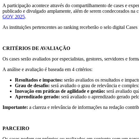
A participação acontece através do compartilhamento de cases e exper
publicado e divulgado amplamente, além de serem condecorados na cer
GOV 2025
.
As instituições pertencentes ao ranking receberão o selo digital Cases
CRITÉRIOS DE AVALIAÇÃO
Os cases serão avaliados por especialistas, gestores, servidores e for
A análise e avaliação é baseada em 4 critérios:
Resultados e impactos:
serão avaliados os resultados e impac
Grau de desafio:
será avaliado o grau de relevância e complex
Inovação em práticas de agilidade e gestão:
será avaliado qu
Aprendizado gerado:
será avaliado o aprendizado gerado pelo 
Importante:
a clareza e relevância de informações na redação contrib
PARCEIRO
Os cases podem ser próprios ou realizados em conjunto com um parce