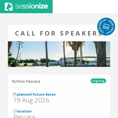
CALL FOR SPEAKERS
ongoing
Python Pescara
planned future dates
19 Aug 2026
location
Pescara