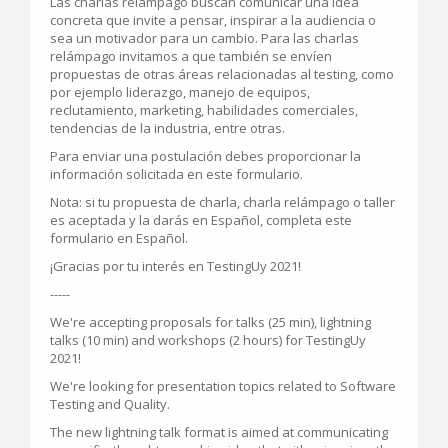
Las charlas relámpago buscan comunicar una idea
concreta que invite a pensar, inspirar a la audiencia o
sea un motivador para un cambio. Para las charlas
relámpago invitamos a que también se envíen
propuestas de otras áreas relacionadas al testing, como
por ejemplo liderazgo, manejo de equipos,
reclutamiento, marketing, habilidades comerciales,
tendencias de la industria, entre otras.
Para enviar una postulación debes proporcionar la
información solicitada en este formulario.
Nota: si tu propuesta de charla, charla relámpago o taller
es aceptada y la darás en Español, completa este
formulario en Español.
¡Gracias por tu interés en TestingUy 2021!
-----
We're accepting proposals for talks (25 min), lightning
talks (10 min) and workshops (2 hours) for TestingUy
2021!
We're looking for presentation topics related to Software
Testing and Quality.
The new lightning talk format is aimed at communicating