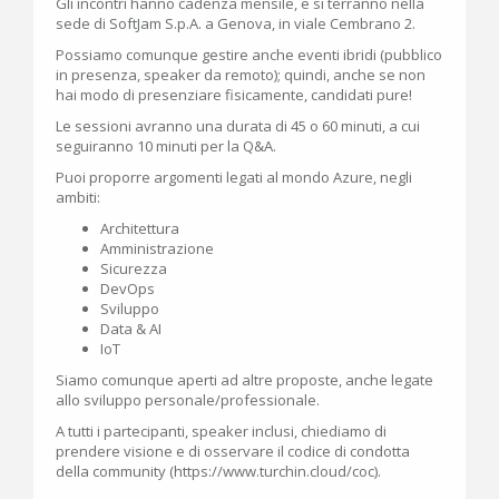
Gli incontri hanno cadenza mensile, e si terranno nella
sede di SoftJam S.p.A. a Genova, in viale Cembrano 2.
Possiamo comunque gestire anche eventi ibridi (pubblico
in presenza, speaker da remoto); quindi, anche se non
hai modo di presenziare fisicamente, candidati pure!
Le sessioni avranno una durata di 45 o 60 minuti, a cui
seguiranno 10 minuti per la Q&A.
Puoi proporre argomenti legati al mondo Azure, negli
ambiti:
Architettura
Amministrazione
Sicurezza
DevOps
Sviluppo
Data & AI
IoT
Siamo comunque aperti ad altre proposte, anche legate
allo sviluppo personale/professionale.
A tutti i partecipanti, speaker inclusi, chiediamo di
prendere visione e di osservare il codice di condotta
della community (https://www.turchin.cloud/coc).