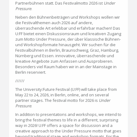
Partnerbühnen statt. Das Festivalmotto 2026 ist
Under
Pressure
.
Neben den Bühnenbeiträgen und Workshops wollen wir
die Festivalthemen auch 2026 auf andere,
überraschende Art erlebbar und erfahrbar machen! Das
U:FF bietet einen Diskussionsraum und kreativen Zugang
zum Motto Under Pressure, der über klassische Bühnen-
und Workshopformate hinausgeht. Wir suchen für die
Festivalbühnen in Berlin, Braunschweig, Graz, Hamburg,
Nürnberg und Essen. innovative, überraschende und
kreative Angebote zum Anfassen und Ausprobieren.
Besonders viel Raum haben wir in an der Mainstage in
Berlin reserviert.
//////
The University:Future Festival (U:FF) will take place from
May 22 to 24, 2026, in Berlin, online, and on several
partner stages. The festival motto for 2026 is
Under
Pressure
.
In addition to presentations and workshops, we intend to
bring the festival themes to life in a different, surprising
way in 2026! U:FF offers a space for discussion and a
creative approach to the Under Pressure motto that goes
beyond traditional stage and workshop formats. For the