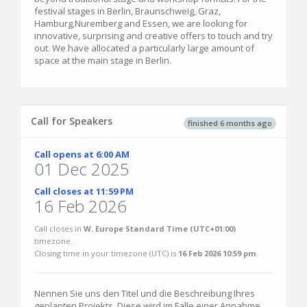
festival stages in Berlin, Braunschweig, Graz,
Hamburg,Nuremberg and Essen, we are looking for
innovative, surprising and creative offers to touch and try
out. We have allocated a particularly large amount of
space at the main stage in Berlin.
Call for Speakers
finished 6 months ago
Call opens at 6:00 AM
01 Dec 2025
Call closes at 11:59 PM
16 Feb 2026
Call closes in
W. Europe Standard Time (UTC+01:00)
timezone.
Closing time in your timezone (
UTC
) is
16 Feb 2026 10:59 pm
.
Nennen Sie uns den Titel und die Beschreibung Ihres
geplanten Projekts. Diese wird im Falle einer Annahme