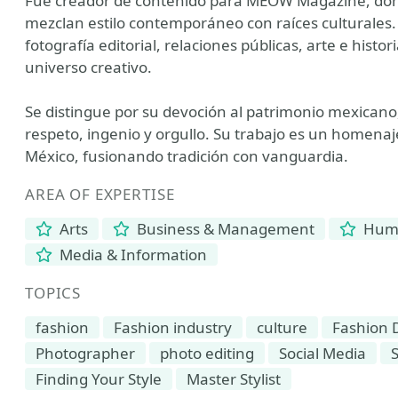
Fue creador de contenido para MEOW Magazine, donde
mezclan estilo contemporáneo con raíces culturales
fotografía editorial, relaciones públicas, arte e histor
universo creativo.
Se distingue por su devoción al patrimonio mexicano,
respeto, ingenio y orgullo. Su trabajo es un homenaje 
México, fusionando tradición con vanguardia.
AREA OF EXPERTISE
Arts
Business & Management
Human
Media & Information
TOPICS
fashion
Fashion industry
culture
Fashion 
Photographer
photo editing
Social Media
Finding Your Style
Master Stylist