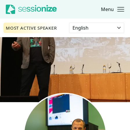
Menu
Jump to navigation
Jump to content
Select language
MOST ACTIVE SPEAKER