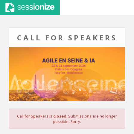
CALL FOR SPEAKERS
Call for Speakers is
closed
. Submissions are no longer
possible. Sorry.