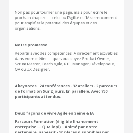
Non pas pour tourner une page, mais pour écrire le
prochain chapitre — celui où l’Agilité et l’IA se rencontrent
pour amplifier le potentiel des équipes et des
organisations.
Notre promesse
Repartir avec des compétences IA directement activables
dans votre métier — que vous soyez Product Owner,
Scrum Master, Coach Agile, RTE, Manager, Développeur,
QA ou UX Designer.
4 keynotes · 24 conférences · 32 ateliers · 2 parcours
de formation Sur 2 jours. En parallèle. Avec 750
participants attendus.
Deux façons de vivre Agile en Seine & IA
Parcours Formation (éligible financement
entreprise — Qualiopi) - Animé par notre
partenaire Inspearit - 50 places disponibles par