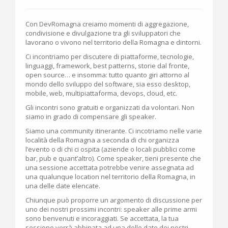
Con DevRomagna creiamo momenti di aggregazione,
condivisione e divulgazione tra gli sviluppatori che
lavorano o vivono nel territorio della Romagna e dintorni.
Ci incontriamo per discutere di piattaforme, tecnologie,
linguaggi, framework, best patterns, storie dal fronte,
open source… e insomma: tutto quanto giri attorno al
mondo dello sviluppo del software, sia esso desktop,
mobile, web, multipiattaforma, devops, cloud, etc.
Gli incontri sono gratuiti e organizzati da volontari. Non
siamo in grado di compensare gli speaker.
Siamo una community itinerante. Ci incotriamo nelle varie
località della Romagna a seconda di chi organizza
l’evento o di chi ci ospita (aziende o locali pubblici come
bar, pub e quant’altro). Come speaker, tieni presente che
una sessione accettata potrebbe venire assegnata ad
una qualunque location nel territorio della Romagna, in
una delle date elencate.
Chiunque può proporre un argomento di discussione per
uno dei nostri prossimi incontri: speaker alle prime armi
sono benvenuti e incoraggiati. Se accettata, la tua
sessione verrà abbinata ad una delle date dei nostri