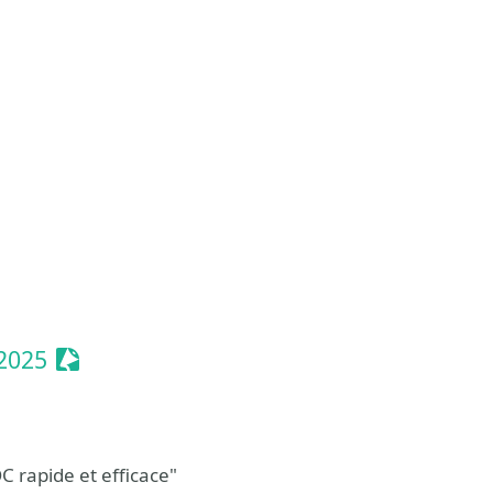
nt
 Event
Sessionize Event
2025
 rapide et efficace"