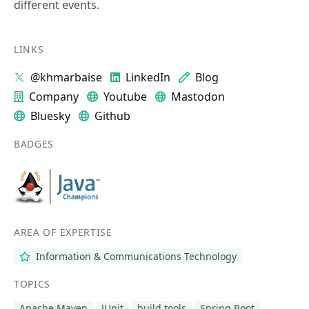
different events.
LINKS
@khmarbaise
LinkedIn
Blog
Company
Youtube
Mastodon
Bluesky
Github
BADGES
AREA OF EXPERTISE
Information & Communications Technology
TOPICS
Apache Maven
JUnit
build tools
Spring Boot