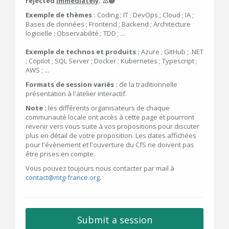
rejected
immediately
. ⚠️🔴
Exemple de thèmes :
Coding ; IT ; DevOps ; Cloud ; IA ;
Bases de données ; Frontend ; Backend ; Architecture
logicielle ; Observabilité ; TDD ; ...
Exemple de technos et produits :
Azure ; GitHub ; .NET
; Copilot ; SQL Server ; Docker ; Kubernetes ; Typescript ;
AWS ; ...
Formats de session variés :
de la traditionnelle
présentation à l'atelier interactif.
Note :
les différents organisateurs de chaque
communauté locale ont accès à cette page et pourront
revenir vers vous suite à vos propositions pour discuter
plus en détail de votre proposition. Les dates affichées
pour l'évènement et l'ouverture du CfS ne doivent pas
être prises en compte.
Vous pouvez toujours nous contacter par mail à
contact@mtg-france.org
.
Submit a session