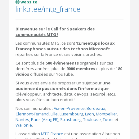
website
linktr.ee/mtg_france
Bienvenue sur le Call for Speakers des
communautés MTG !
Les communautés MTG, ce sont
12 meetups locaux
francophones autour des technos Microsoft
réparties sur la France et ses voisins proches.
Ce sont plus de
500 évènements
organisés sur ces
dernières années, plus de
9000 membres
et plus de
180
vidéos
diffusées sur YouTube.
Si vous avez envie de proposer un sujet pour
une
audience de passionnés dans l'informatique
(développeur, architecte, data, devops, securité, etc.),
alors vous êtes au bon endroit !
Nos communautés :
Aix-en-Provence
,
Bordeaux
,
Clermont-Ferrand
,
Lille
,
Luxembourg
,
Lyon
,
Montpellier
,
Nantes
,
Paris (Azug FR)
,
Strasbourg
,
Toulouse
,
Tours
et
Wallonie
.
L'association
MTG France
est une association à but non