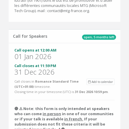
lucratif (loi 1901) dont le but est de promouvoir et d'aider
les différentes communautés locales MTG (Microsoft
Tech Group). mail : contact@mtg-france.org.
Call for Speakers
open, 5 months left
Call opens at 12:00 AM
01 Jan 2026
Call closes at 11:59 PM
31 Dec 2026
Call closes in
Romance Standard Time
Add to calendar
(UTC+01:00)
timezone.
Closing time in your timezone (
UTC
) is
31 Dec 2026 10:59 pm
.
🔴 ⚠️ Note: this form is only intended at speakers
who can come
in person
in one of our communities
or if your talk is available
in French.
If your
submission does not fit these criteria it will be