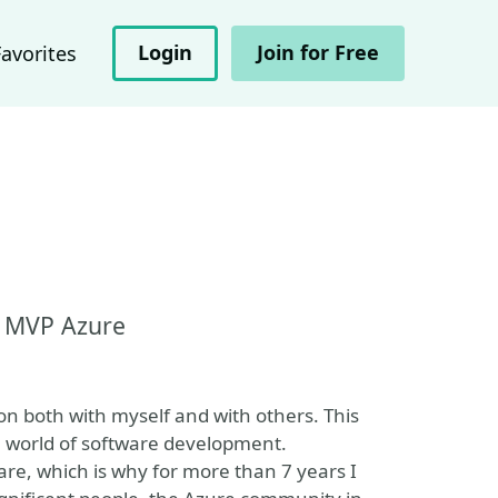
Login
Join for Free
Favorites
| MVP Azure
n both with myself and with others. This
e world of software development.
hare, which is why for more than 7 years I