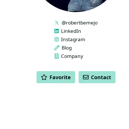
LINKS
@robertbemejo
LinkedIn
Instagram
Blog
Company
ACTIONS
Favorite
Contact