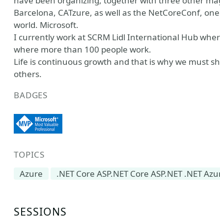
have been organizing, together with three other ma
Barcelona, ​​CATzure, as well as the NetCoreConf, one
world. Microsoft.
I currently work at SCRM Lidl International Hub wh
where more than 100 people work.
Life is continuous growth and that is why we must 
others.
BADGES
TOPICS
Azure
.NET Core ASP.NET Core ASP.NET .NET Azu
SESSIONS