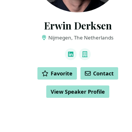
Erwin Derksen
Nijmegen, The Netherlands
LINKS
LinkedIn
Company
ACTIONS
Favorite
Contact
View Speaker Profile