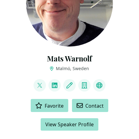
Mats Warnolf
Malmö, Sweden
LINKS
@MatsWarnolf
LinkedIn
Blog
Company
Podcast
ACTIONS
Favorite
Contact
View Speaker Profile