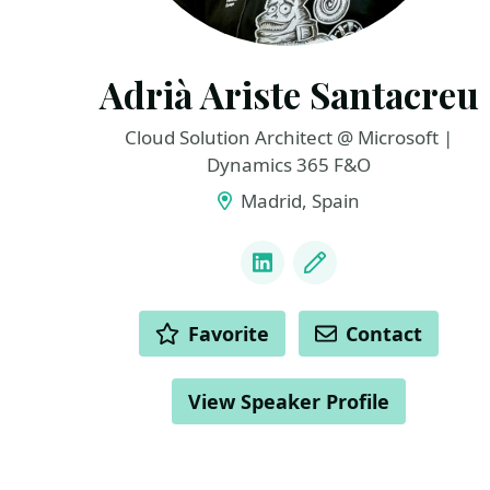
Adrià Ariste Santacreu
Cloud Solution Architect @ Microsoft |
Dynamics 365 F&O
Madrid, Spain
LINKS
LinkedIn
Blog
ACTIONS
Favorite
Contact
View Speaker Profile