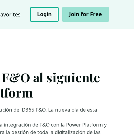
Login
Join for Free
Favorites
 F&O al siguiente
atform
olución del D365 F&O. La nueva ola de esta
la integración de F&O con la Power Platform y
la gestión de toda la digitalización de las