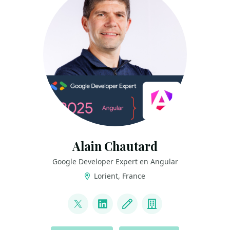
Alain Chautard
Google Developer Expert en Angular
Lorient, France
LINKS
@AlainChautard
LinkedIn
Blog
Company