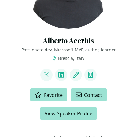
Alberto Acerbis
Passionate dev, Microsoft MVP, author, learner
Brescia, Italy
LINKS
@aacerbis
LinkedIn
Blog
Company
ACTIONS
Favorite
Contact
View Speaker Profile