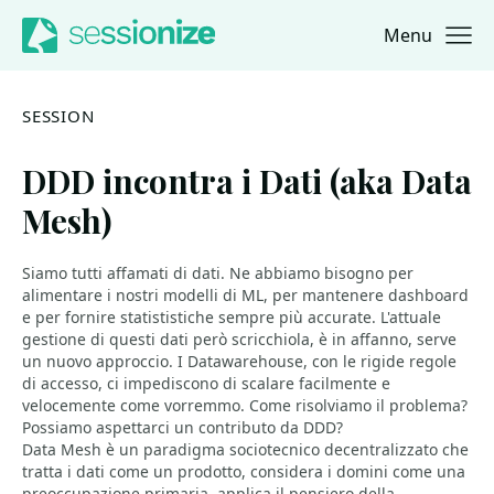
Menu
Jump to navigation
Jump to content
SESSION
DDD incontra i Dati (aka Data
Mesh)
Siamo tutti affamati di dati. Ne abbiamo bisogno per
alimentare i nostri modelli di ML, per mantenere dashboard
e per fornire statististiche sempre più accurate. L'attuale
gestione di questi dati però scricchiola, è in affanno, serve
un nuovo approccio. I Datawarehouse, con le rigide regole
di accesso, ci impediscono di scalare facilmente e
velocemente come vorremmo. Come risolviamo il problema?
Possiamo aspettarci un contributo da DDD?
Data Mesh è un paradigma sociotecnico decentralizzato che
tratta i dati come un prodotto, considera i domini come una
preoccupazione primaria, applica il pensiero della